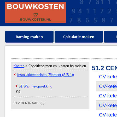
Raming maken
Calculatie maken
Kosten
> Conditienormen en -kosten bouwdelen
51.2 C
Installatietechnisch (Element (SfB 1))
CV-ketel
CV-ketel
51 Warmte-opwekking
(5)
CV-ketel
51.2 CENTRAAL (5)
CV-ketel
CV-ketel