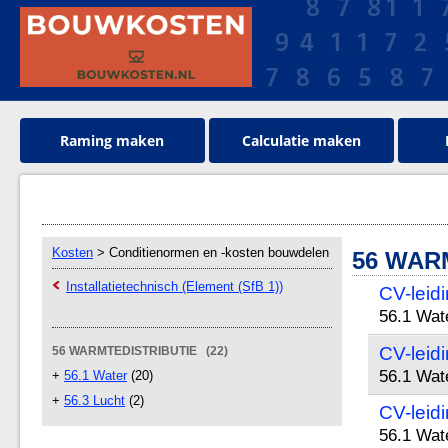
Raming maken
Calculatie maken
Kosten
> Conditienormen en -kosten bouwdelen
56 WAR
Installatietechnisch (Element (SfB 1))
CV-leid
56.1 Wat
CV-leid
56 WARMTEDISTRIBUTIE (22)
56.1 Wat
+
56.1 Water
(20)
+
56.3 Lucht
(2)
CV-leid
56.1 Wat