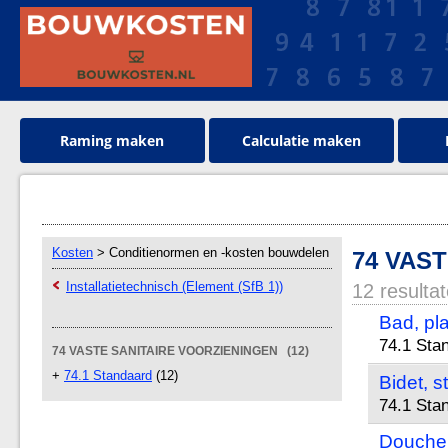
Raming maken
Calculatie maken
Kosten
> Conditienormen en -kosten bouwdelen
74 VAS
Installatietechnisch (Element (SfB 1))
12 resulta
Bad, pla
74.1 Sta
74 VASTE SANITAIRE VOORZIENINGEN (12)
+
74.1 Standaard
(12)
Bidet, 
74.1 Sta
Doucheb