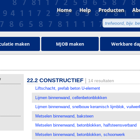
Home
Help
Producten
Ab
culatie maken
MJOB maken
Werkbare da
w
22.2 CONSTRUCTIEF
|
14 resultaten
Liftschacht, prefab beton U-element
Lijmen binnenwand, cellenbetonblokken
Lijmen binnenwand, snelbouw keramisch lijmblok, vuilwer
Metselen binnenwand, baksteen
Metselen binnenwand, betonblokken, halfsteensverband
Metselen binnenwand, betonblokken, schoonwerk