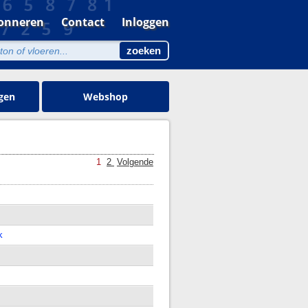
onneren
Contact
Inloggen
gen
Webshop
1
2
Volgende
k