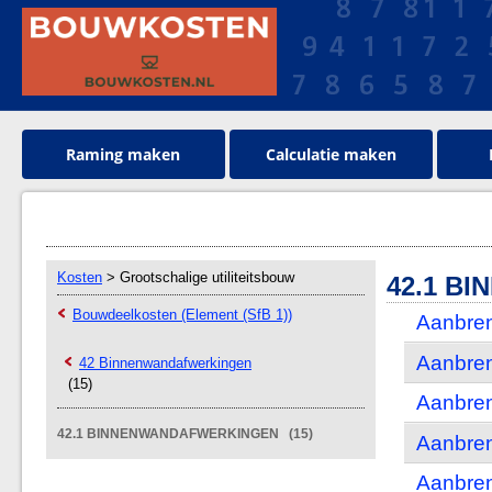
Raming maken
Calculatie maken
Kosten
> Grootschalige utiliteitsbouw
42.1 B
Bouwdeelkosten (Element (SfB 1))
Aanbren
Aanbren
42 Binnenwandafwerkingen
(15)
Aanbren
42.1 BINNENWANDAFWERKINGEN (15)
Aanbren
Aanbren