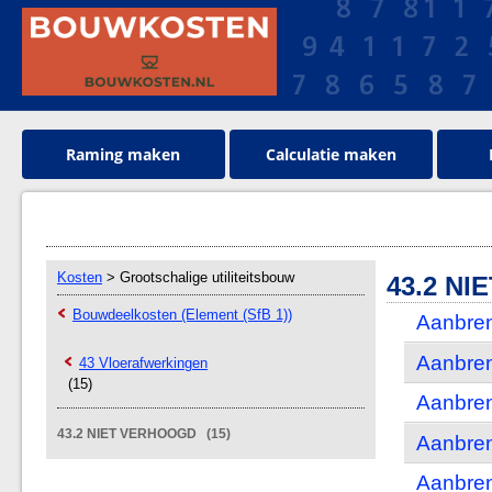
Raming maken
Calculatie maken
Kosten
> Grootschalige utiliteitsbouw
43.2 N
Bouwdeelkosten (Element (SfB 1))
Aanbren
Aanbre
43 Vloerafwerkingen
(15)
Aanbren
43.2 NIET VERHOOGD (15)
Aanbren
Aanbren