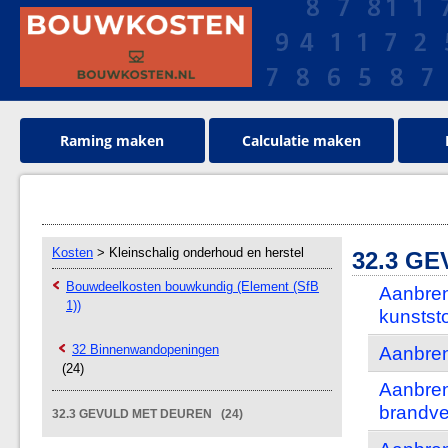
Raming maken
Calculatie maken
Kosten
> Kleinschalig onderhoud en herstel
32.3 G
Bouwdeelkosten bouwkundig (Element (SfB
Aanbren
1))
kunstst
32 Binnenwandopeningen
Aanbren
(24)
Aanbren
brandve
32.3 GEVULD MET DEUREN (24)