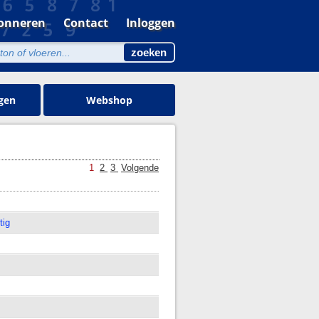
onneren
Contact
Inloggen
gen
Webshop
1
2
3
Volgende
tig