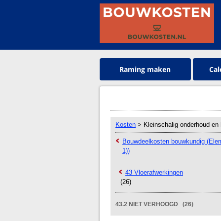
Raming maken
Cal
Kosten
> Kleinschalig onderhoud en 
Bouwdeelkosten bouwkundig (Ele
1))
43 Vloerafwerkingen
(26)
43.2 NIET VERHOOGD (26)