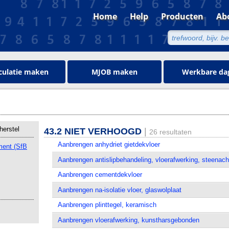
Home
Help
Producten
Ab
culatie maken
MJOB maken
Werkbare da
herstel
43.2 NIET VERHOOGD
|
26 resultaten
Aanbrengen anhydriet gietdekvloer
ment (SfB
Aanbrengen antislipbehandeling, vloerafwerking, steenach
Aanbrengen cementdekvloer
Aanbrengen na-isolatie vloer, glaswolplaat
Aanbrengen plinttegel, keramisch
Aanbrengen vloerafwerking, kunstharsgebonden