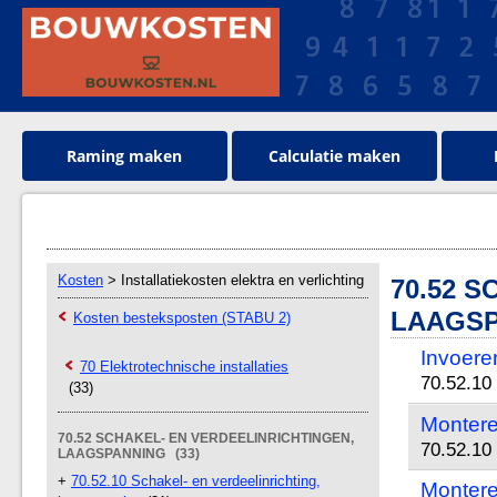
Raming maken
Calculatie maken
Kosten
> Installatiekosten elektra en verlichting
70.52 
LAAGSP
Kosten besteksposten (STABU 2)
Invoere
70 Elektrotechnische installaties
70.52.10 
(33)
Montere
70.52 SCHAKEL- EN VERDEELINRICHTINGEN,
70.52.10 
LAAGSPANNING (33)
+
70.52.10 Schakel- en verdeelinrichting,
Monteren