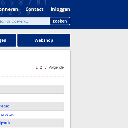
onneren
Contact
Inloggen
gen
Webshop
1
2
3
Volgende
lpstuk
hulpstuk
ulpstuk