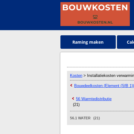
Raming maken
Cal
Kosten
> Installatiekosten verwarmi
Bouwdeelkosten (Element (SfB 1))
56 Warmtedistributie
(21)
56.1 WATER (21)