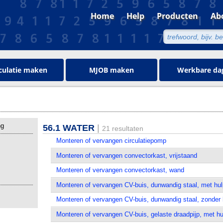
Home
Help
Producten
Ab
culatie maken
MJOB maken
Werkbare da
ng
56.1 WATER
|
21 resultaten
Monteren of vervangen circulatiepomp
Monteren of vervangen convectorkast, vrijstaand
Monteren of vervangen convectorkast, wand
Monteren of vervangen CV-buis, dunwandig staal, met hu
Monteren of vervangen CV-buis, dunwandig staal, zonder 
Monteren of vervangen CV-buis, gelaste draadpijp, met h