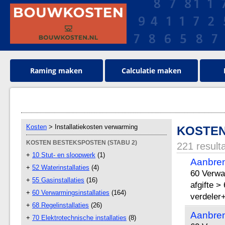
Raming maken
Calculatie maken
Kosten
> Installatiekosten verwarming
KOSTEN
KOSTEN BESTEKSPOSTEN (STABU 2)
221 result
+
10 Stut- en sloopwerk
(1)
Aanbren
+
52 Waterinstallaties
(4)
60 Verwa
+
55 Gasinstallaties
(16)
afgifte >
+
60 Verwarmingsinstallaties
(164)
verdeler
+
68 Regelinstallaties
(26)
Aanbren
+
70 Elektrotechnische installaties
(8)