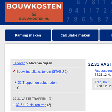
Raming maken
Calculatie maken
Tarieven
> Materiaalprijzen
32.31 VAS
Accessoires
Bouw, installatie, terrein (STABU 2)
32.31.12 Hou
Trap, hout
32 Trappen en balustraden
32.31.12 Hou
(2)
32.31 VASTE TRAPPEN (2)
+
32.31.12 Houten trap
(2)