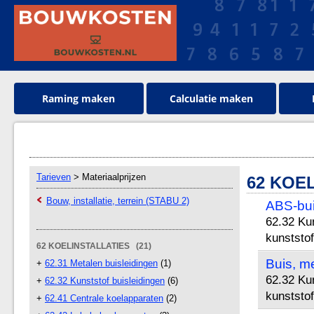
Raming maken
Calculatie maken
Tarieven
> Materiaalprijzen
62 KOE
Bouw, installatie, terrein (STABU 2)
ABS-bu
62.32 Kun
kunststof
62 KOELINSTALLATIES (21)
Buis, m
+
62.31 Metalen buisleidingen
(1)
62.32 Kun
+
62.32 Kunststof buisleidingen
(6)
kunststof
+
62.41 Centrale koelapparaten
(2)