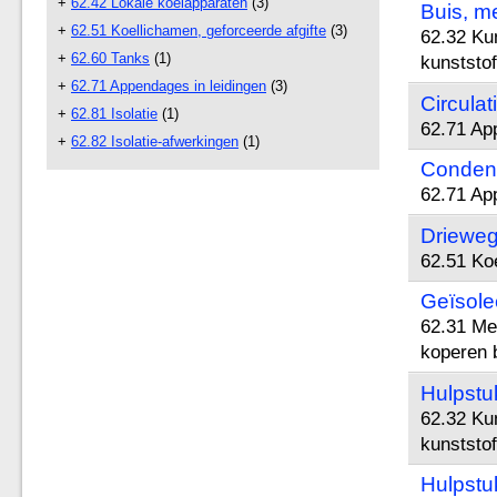
+
62.42 Lokale koelapparaten
(3)
Buis, m
+
62.51 Koellichamen, geforceerde afgifte
(3)
62.32 Kun
+
62.60 Tanks
(1)
kunststof
+
62.71 Appendages in leidingen
(3)
Circula
+
62.81 Isolatie
(1)
62.71 Ap
+
62.82 Isolatie-afwerkingen
(1)
Conden
62.71 Ap
Driewega
62.51 Koe
Geïsole
62.31 Met
koperen 
Hulpstu
62.32 Kun
kunststof
Hulpstuk