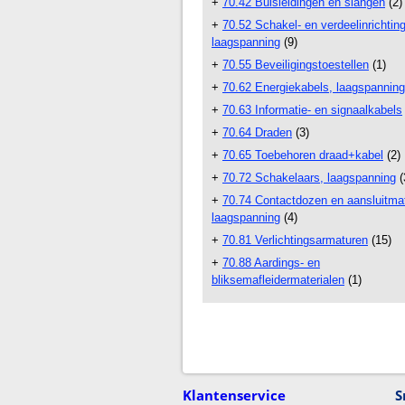
+
70.42 Buisleidingen en slangen
(2)
+
70.52 Schakel- en verdeelinrichtin
laagspanning
(9)
+
70.55 Beveiligingstoestellen
(1)
+
70.62 Energiekabels, laagspanning
+
70.63 Informatie- en signaalkabels
+
70.64 Draden
(3)
+
70.65 Toebehoren draad+kabel
(2)
+
70.72 Schakelaars, laagspanning
(
+
70.74 Contactdozen en aansluitmat
laagspanning
(4)
+
70.81 Verlichtingsarmaturen
(15)
+
70.88 Aardings- en
bliksemafleidermaterialen
(1)
Klantenservice
S