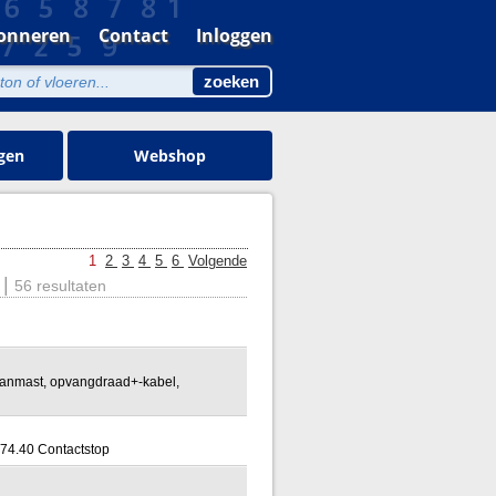
onneren
Contact
Inloggen
gen
Webshop
1
2
3
4
5
6
Volgende
|
56 resultaten
spanmast, opvangdraad+-kabel,
.74.40 Contactstop