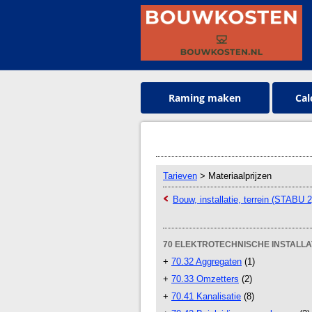
Raming maken
Cal
Tarieven
> Materiaalprijzen
Bouw, installatie, terrein (STABU 2
70 ELEKTROTECHNISCHE INSTALLAT
+
70.32 Aggregaten
(1)
+
70.33 Omzetters
(2)
+
70.41 Kanalisatie
(8)