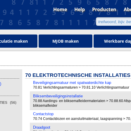
Home
Help
Producten
Ab
culatie maken
MJOB maken
Werkbare da
70 ELEKTROTECHNISCHE INSTALLATIES
Beveiligingsarmatuur met spatwaterdichte kap
)
70.81 Verlichtingsarmaturen > 70.81.10 Verlichtingsarmatuur
Bliksembeveiligingsinstallatie
70.88 Aardings- en bliksemafleidermaterialen > 70.88.60 Af
IES (56)
bliksemafleider
Contactstop
70.74 Contactdozen en aansluitmateriaal, laagspanning > 70
Draadgoot