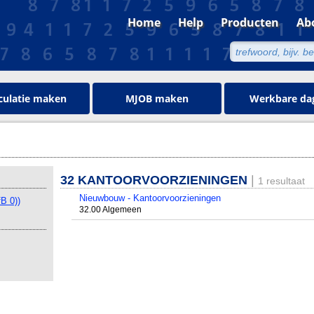
Home
Help
Producten
Ab
culatie maken
MJOB maken
Werkbare da
32 KANTOORVOORZIENINGEN
|
1 resultaat
Nieuwbouw - Kantoorvoorzieningen
B 0))
32.00 Algemeen