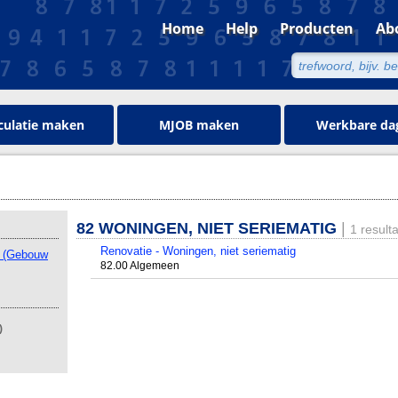
Home
Help
Producten
Ab
culatie maken
MJOB maken
Werkbare da
82 WONINGEN, NIET SERIEMATIG
|
1 result
Renovatie - Woningen, niet seriematig
t (Gebouw
82.00 Algemeen
)