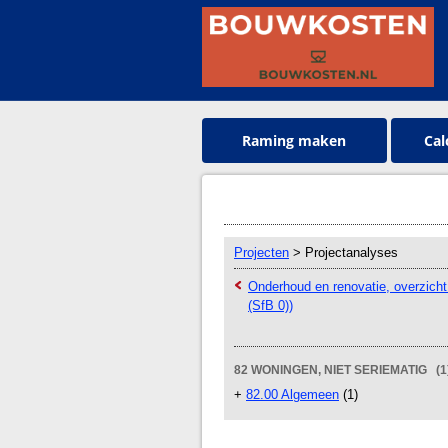
Raming maken
Cal
Projecten
> Projectanalyses
Onderhoud en renovatie, overzich
(SfB 0))
82 WONINGEN, NIET SERIEMATIG (1
+
82.00 Algemeen
(1)