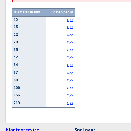
Diameter in mm
Kosten per m
12
x,xx
15
x,xx
22
x,xx
28
x,xx
35
x,xx
42
x,xx
54
x,xx
67
x,xx
80
x,xx
106
x,xx
156
x,xx
219
x,xx
Klantenservice
Snel naar