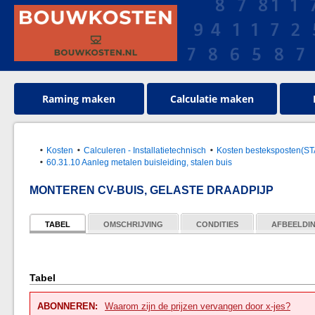
Raming maken
Calculatie maken
Kosten
Calculeren - Installatietechnisch
Kosten besteksposten(S
60.31.10 Aanleg metalen buisleiding, stalen buis
MONTEREN CV-BUIS, GELASTE DRAADPIJP
TABEL
OMSCHRIJVING
CONDITIES
AFBEELDI
Tabel
ABONNEREN:
Waarom zijn de prijzen vervangen door x-jes?