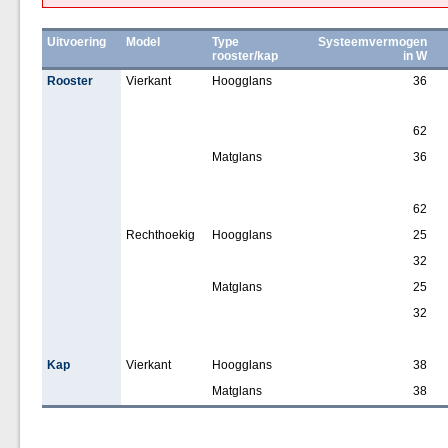
Uitvoering
Model
Type
Systeemvermogen
rooster/kap
in W
Rooster
Vierkant
Hoogglans
36
62
Matglans
36
62
Rechthoekig
Hoogglans
25
32
Matglans
25
32
Kap
Vierkant
Hoogglans
38
Matglans
38