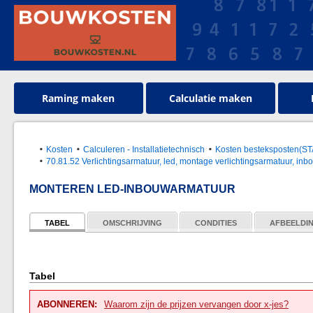
Raming maken
Calculatie maken
Kosten
Calculeren - Installatietechnisch
Kosten besteksposten(S
70.81.52 Verlichtingsarmatuur, led, montage verlichtingsarmatuur, inb
MONTEREN LED-INBOUWARMATUUR
TABEL
OMSCHRIJVING
CONDITIES
AFBEELDI
Tabel
ABONNEREN:
Waarom zijn de prijzen vervangen door x-jes?