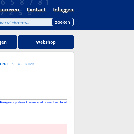
onneren
Contact
Inloggen
gen
Webshop
0 Brandblustoestellen
Reageer op deze kostentabel
|
download tabel