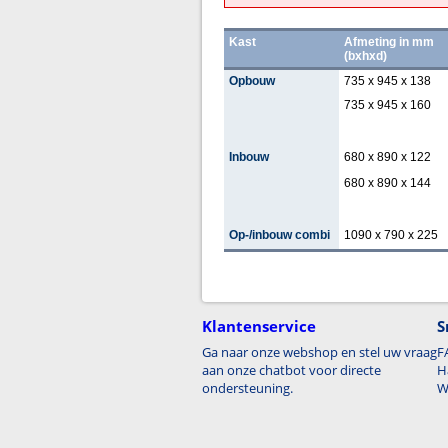
Kast
Afmeting in mm
(bxhxd)
Opbouw
735 x 945 x 138
735 x 945 x 160
Inbouw
680 x 890 x 122
680 x 890 x 144
Op-/inbouw combi
1090 x 790 x 225
Klantenservice
S
Ga naar onze webshop en stel uw vraag
F
aan onze chatbot voor directe
H
ondersteuning.
W