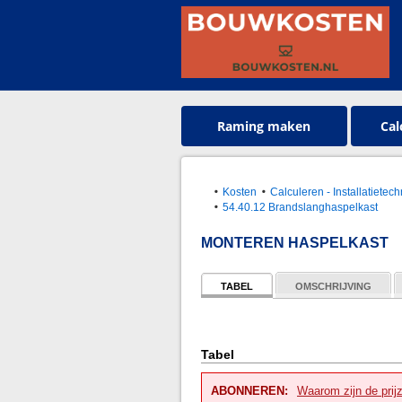
Raming maken
Cal
Kosten
Calculeren - Installatietec
54.40.12 Brandslanghaspelkast
MONTEREN HASPELKAST
TABEL
OMSCHRIJVING
Tabel
ABONNEREN:
Waarom zijn de prij