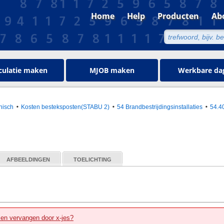
Home
Help
Producten
Ab
culatie maken
MJOB maken
Werkbare da
hnisch
Kosten besteksposten(STABU 2)
54 Brandbestrijdingsinstallaties
54.4
AFBEELDINGEN
TOELICHTING
zen vervangen door x-jes?