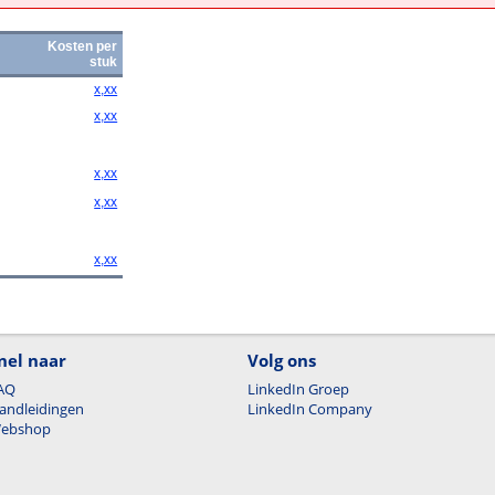
Kosten per
stuk
x,xx
x,xx
x,xx
x,xx
x,xx
nel naar
Volg ons
AQ
LinkedIn Groep
andleidingen
LinkedIn Company
ebshop