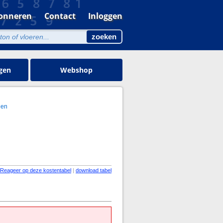
onneren
Contact
Inloggen
gen
Webshop
gen
Reageer op deze kostentabel
|
download tabel