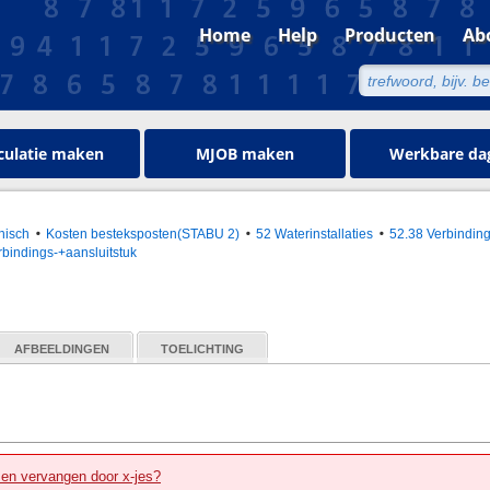
Home
Help
Producten
Ab
culatie maken
MJOB maken
Werkbare da
hnisch
Kosten besteksposten(STABU 2)
52 Waterinstallaties
52.38 Verbindin
rbindings-+aansluitstuk
AFBEELDINGEN
TOELICHTING
zen vervangen door x-jes?