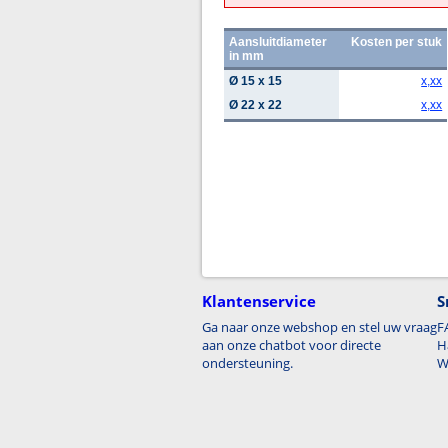
Aansluitdiameter
Kosten per stuk
in mm
Ø 15 x 15
x,xx
Ø 22 x 22
x,xx
Klantenservice
S
Ga naar onze webshop en stel uw vraag
F
aan onze chatbot voor directe
H
ondersteuning.
W