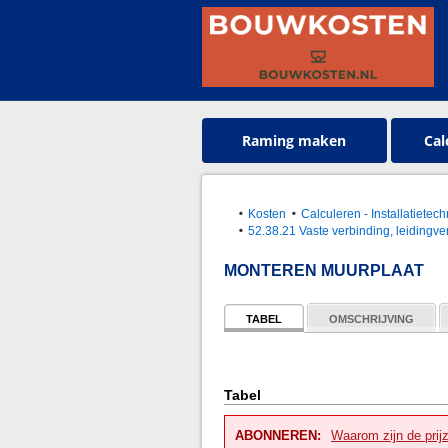
Raming maken
Cal
Kosten
Calculeren - Installatietec
52.38.21 Vaste verbinding, leidingve
MONTEREN MUURPLAAT
TABEL
OMSCHRIJVING
Tabel
ABONNEREN:
Waarom zijn de prij