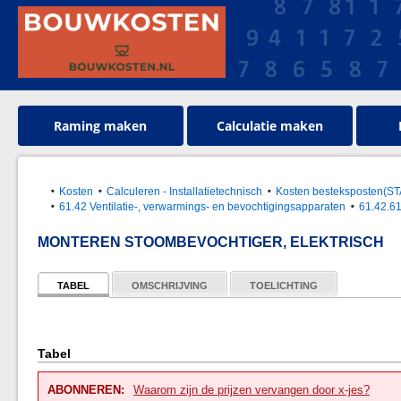
Raming maken
Calculatie maken
Kosten
Calculeren - Installatietechnisch
Kosten besteksposten(S
61.42 Ventilatie-, verwarmings- en bevochtigingsapparaten
61.42.61
MONTEREN STOOMBEVOCHTIGER, ELEKTRISCH
TABEL
OMSCHRIJVING
TOELICHTING
Tabel
ABONNEREN:
Waarom zijn de prijzen vervangen door x-jes?