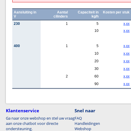
Aansluiting in
Aantal
Capaciteit in
Kosten per stuk
V
cilinders
kg/h
230
1
5
x,xx
10
x,xx
400
1
5
x,xx
10
x,xx
20
x,xx
30
x,xx
2
60
x,xx
90
x,xx
Klantenservice
Snel naar
Ga naar onze webshop en stel uw vraag
FAQ
aan onze chatbot voor directe
Handleidingen
ondersteuning.
Webshop