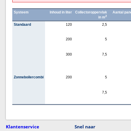
Systeem
Inhoud in liter
Collectoroppervlak
Aantal pan
2
in m
Standaard
120
2,5
200
5
300
7,5
Zonneboilercombi
200
5
7,5
Klantenservice
Snel naar