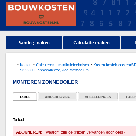
Raming maken
Calculatie maken
Kosten
Calculeren - Installatietechnisch
Kosten besteksposten(S
52.52.30 Zonnecollector, vloeistofmedium
MONTEREN ZONNEBOILER
TABEL
OMSCHRIJVING
AFBEELDINGEN
TOELI
Tabel
ABONNEREN:
Waarom zijn de prijzen vervangen door x-jes?