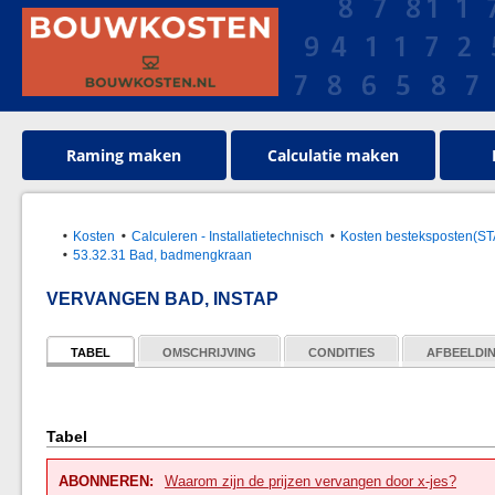
Raming maken
Calculatie maken
Kosten
Calculeren - Installatietechnisch
Kosten besteksposten(S
53.32.31 Bad, badmengkraan
VERVANGEN BAD, INSTAP
TABEL
OMSCHRIJVING
CONDITIES
AFBEELDI
Tabel
ABONNEREN:
Waarom zijn de prijzen vervangen door x-jes?