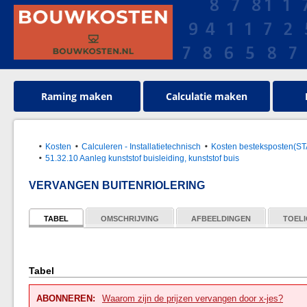
Raming maken
Calculatie maken
Kosten
Calculeren - Installatietechnisch
Kosten besteksposten(S
51.32.10 Aanleg kunststof buisleiding, kunststof buis
VERVANGEN BUITENRIOLERING
TABEL
OMSCHRIJVING
AFBEELDINGEN
TOELI
Tabel
ABONNEREN:
Waarom zijn de prijzen vervangen door x-jes?