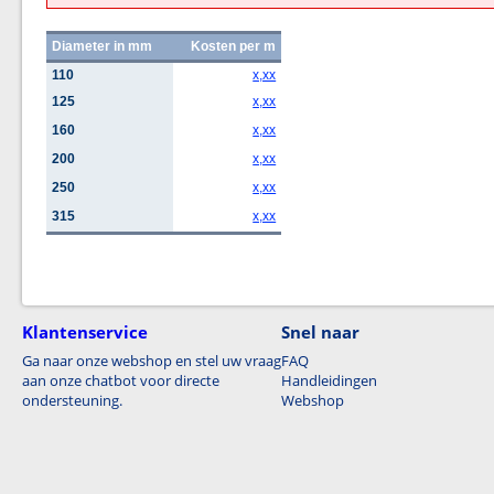
Diameter in mm
Kosten per m
110
x,xx
125
x,xx
160
x,xx
200
x,xx
250
x,xx
315
x,xx
Klantenservice
Snel naar
Ga naar onze webshop en stel uw vraag
FAQ
aan onze chatbot voor directe
Handleidingen
ondersteuning.
Webshop