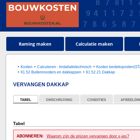
Raming maken
Calculatie maken
Kosten
Calculeren - Installatietechnisch
Kosten besteksposten(S
61.52 Buitenroosters en dakkappen
61.52.21 Dakkap
VERVANGEN DAKKAP
TABEL
OMSCHRIJVING
CONDITIES
AFBEELDI
Tabel
ABONNEREN:
Waarom zijn de prijzen vervangen door x-jes?