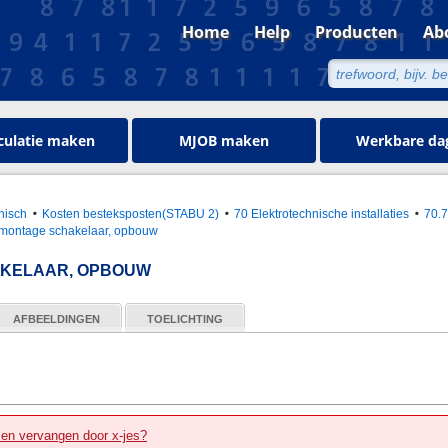
Home
Help
Producten
Ab
culatie maken
MJOB maken
Werkbare da
hnisch
Kosten besteksposten(STABU 2)
70 Elektrotechnische installaties
70.
 montage schakelaar, opbouw
KELAAR, OPBOUW
AFBEELDINGEN
TOELICHTING
zen vervangen door x-jes?