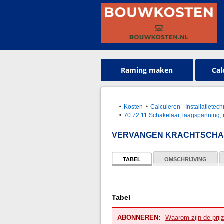
Raming maken
Cal
Kosten
Calculeren - Installatietec
70.72.11 Schakelaar, laagspanning,
VERVANGEN KRACHTSCHA
TABEL
OMSCHRIJVING
Tabel
ABONNEREN:
Waarom zijn de prij