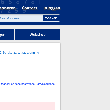
onneren
Contact
Inloggen
gen
Webshop
72 Schakelaars, laagspanning
Reageer op deze kostentabel
|
download tabel