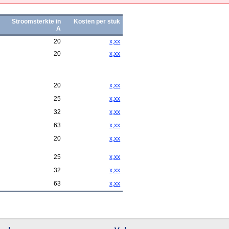
Stroomsterkte in
Kosten per stuk
A
20
x,xx
20
x,xx
20
x,xx
25
x,xx
32
x,xx
63
x,xx
20
x,xx
25
x,xx
32
x,xx
63
x,xx