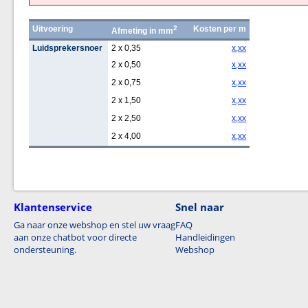
Uitvoering
2
Kosten per m
Afmeting in mm
Luidsprekersnoer
2 x 0,35
x,xx
2 x 0,50
x,xx
2 x 0,75
x,xx
2 x 1,50
x,xx
2 x 2,50
x,xx
2 x 4,00
x,xx
Klantenservice
Snel naar
Ga naar onze webshop en stel uw vraag
FAQ
aan onze chatbot voor directe
Handleidingen
ondersteuning.
Webshop