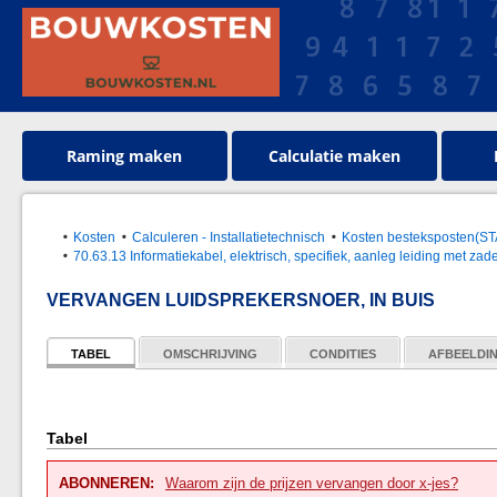
Raming maken
Calculatie maken
Kosten
Calculeren - Installatietechnisch
Kosten besteksposten(S
70.63.13 Informatiekabel, elektrisch, specifiek, aanleg leiding met za
VERVANGEN LUIDSPREKERSNOER, IN BUIS
TABEL
OMSCHRIJVING
CONDITIES
AFBEELDI
Tabel
ABONNEREN:
Waarom zijn de prijzen vervangen door x-jes?