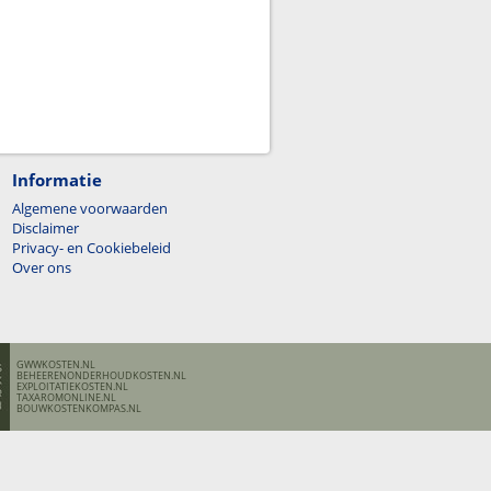
Informatie
Algemene voorwaarden
Disclaimer
Privacy- en Cookiebeleid
Over ons
GWWKOSTEN.NL
BEHEERENONDERHOUDKOSTEN.NL
EXPLOITATIEKOSTEN.NL
TAXAROMONLINE.NL
BOUWKOSTENKOMPAS.NL