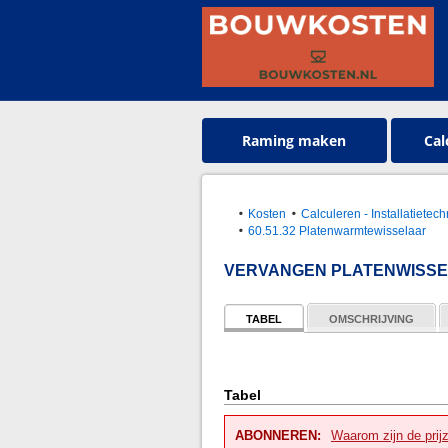
Raming maken
Cal
Kosten
Calculeren - Installatietec
60.51.32 Platenwarmtewisselaar
VERVANGEN PLATENWISS
TABEL
OMSCHRIJVING
Tabel
ABONNEREN:
Waarom zijn de prij