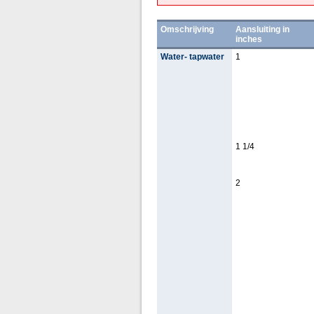
Omschrijving
Aansluiting in
inches
Water- tapwater
1
1 1/4
2