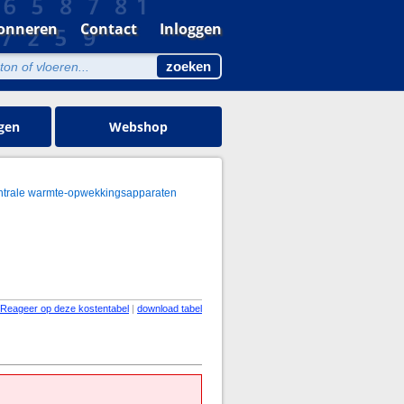
onneren
Contact
Inloggen
gen
Webshop
ntrale warmte-opwekkingsapparaten
Reageer op deze kostentabel
|
download tabel