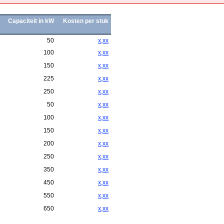
Capaciteit in kW
Kosten per stuk
50
x,xx
100
x,xx
150
x,xx
225
x,xx
250
x,xx
50
x,xx
100
x,xx
150
x,xx
200
x,xx
250
x,xx
350
x,xx
450
x,xx
550
x,xx
650
x,xx