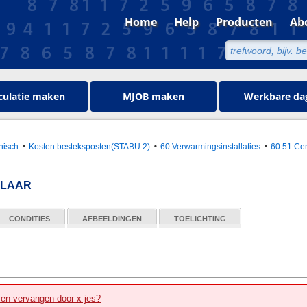
Home
Help
Producten
Ab
culatie maken
MJOB maken
Werkbare da
hnisch
Kosten besteksposten(STABU 2)
60 Verwarmingsinstallaties
60.51 Ce
ELAAR
CONDITIES
AFBEELDINGEN
TOELICHTING
zen vervangen door x-jes?