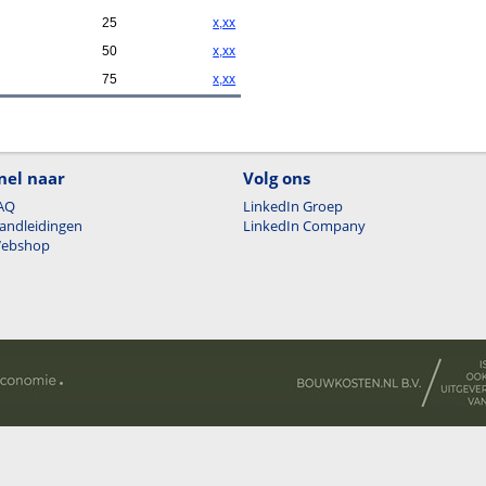
25
x,xx
50
x,xx
75
x,xx
nel naar
Volg ons
AQ
LinkedIn Groep
andleidingen
LinkedIn Company
ebshop