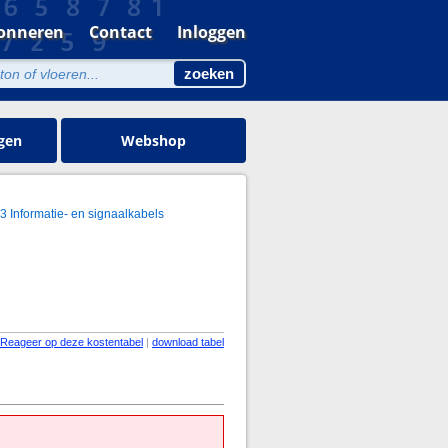
onneren
Contact
Inloggen
gen
Webshop
3 Informatie- en signaalkabels
Reageer op deze kostentabel
|
download tabel