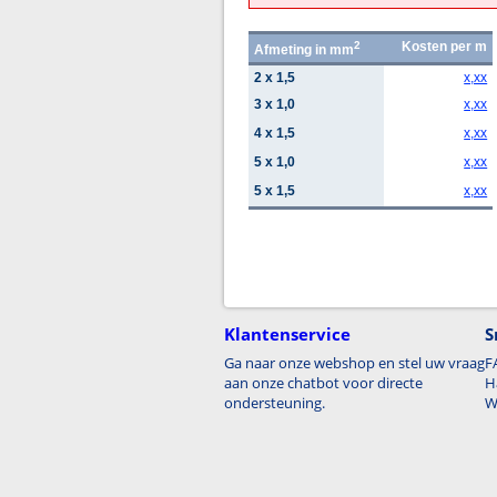
2
Kosten per m
Afmeting in mm
2 x 1,5
x,xx
3 x 1,0
x,xx
4 x 1,5
x,xx
5 x 1,0
x,xx
5 x 1,5
x,xx
Klantenservice
S
Ga naar onze webshop en stel uw vraag
F
aan onze chatbot voor directe
H
ondersteuning.
W