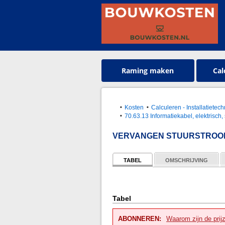
Raming maken
Cal
Kosten
Calculeren - Installatietec
70.63.13 Informatiekabel, elektrisch
VERVANGEN STUURSTROOM
TABEL
OMSCHRIJVING
Tabel
ABONNEREN:
Waarom zijn de prij