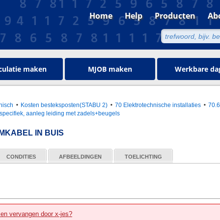
Home
Help
Producten
Ab
culatie maken
MJOB maken
Werkbare da
hnisch
Kosten besteksposten(STABU 2)
70 Elektrotechnische installaties
70.6
, specifiek, aanleg leiding met zadels+beugels
KABEL IN BUIS
CONDITIES
AFBEELDINGEN
TOELICHTING
zen vervangen door x-jes?