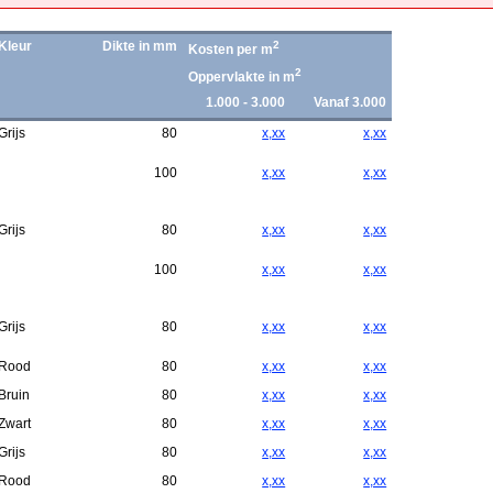
Kleur
Dikte in mm
2
Kosten per m
2
Oppervlakte in m
1.000 - 3.000
Vanaf 3.000
Grijs
80
x,xx
x,xx
100
x,xx
x,xx
Grijs
80
x,xx
x,xx
100
x,xx
x,xx
Grijs
80
x,xx
x,xx
Rood
80
x,xx
x,xx
Bruin
80
x,xx
x,xx
Zwart
80
x,xx
x,xx
Grijs
80
x,xx
x,xx
Rood
80
x,xx
x,xx