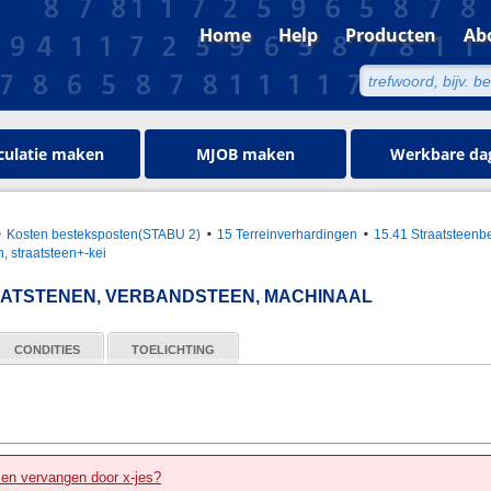
Home
Help
Producten
Ab
culatie maken
MJOB maken
Werkbare da
Kosten besteksposten(STABU 2)
15 Terreinverhardingen
15.41 Straatsteenbe
n, straatsteen+-kei
TSTENEN, VERBANDSTEEN, MACHINAAL
CONDITIES
TOELICHTING
zen vervangen door x-jes?