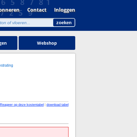
onneren
Contact
Inloggen
gen
Webshop
strating
Reageer op deze kostentabel
|
download tabel