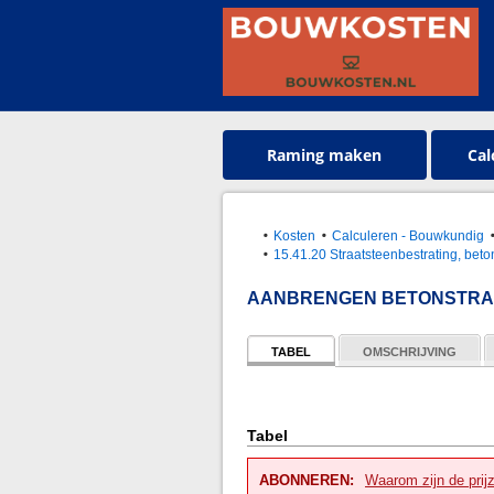
Raming maken
Cal
Kosten
Calculeren - Bouwkundig
15.41.20 Straatsteenbestrating, beto
AANBRENGEN BETONSTRAA
TABEL
OMSCHRIJVING
Tabel
ABONNEREN:
Waarom zijn de prij