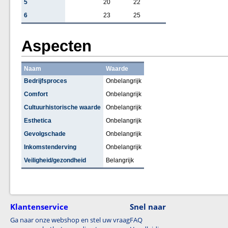
5
20
22
6
23
25
Aspecten
Naam
Waarde
Bedrijfsproces
Onbelangrijk
Comfort
Onbelangrijk
Cultuurhistorische waarde
Onbelangrijk
Esthetica
Onbelangrijk
Gevolgschade
Onbelangrijk
Inkomstenderving
Onbelangrijk
Veiligheid/gezondheid
Belangrijk
Klantenservice
Snel naar
Ga naar onze webshop en stel uw vraag
FAQ