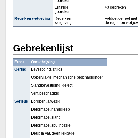
gebreken
Ernstige
>3 gebreken
gebreken
Regel- en wetgeving
Regel- en
Voldoet geheel nie
wetgeving
de regel- en wetgev
Gebrekenlijst
Ernst
Omschrijving
Gering
Bevestiging, zit los
Oppervlakte, mechanische beschadigingen
Slangbevestiging, defect
Verf, beschadigd
Serieus
Borgpen, afwezig
Deformatie, handgreep
Deformatie, slang
Deformatie, spuitnozzle
Deuk in vat, geen lekkage