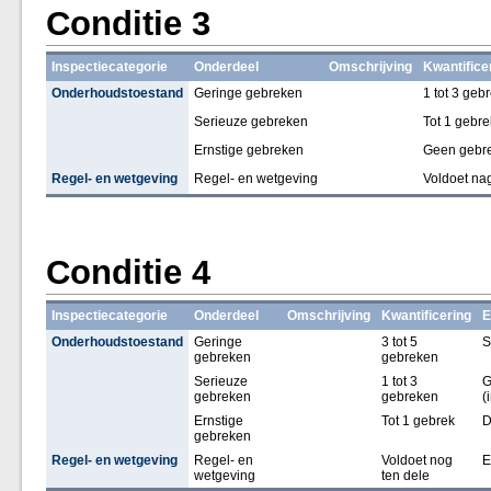
Conditie 3
Inspectiecategorie
Onderdeel
Omschrijving
Kwantifice
Onderhoudstoestand
Geringe gebreken
1 tot 3 geb
Serieuze gebreken
Tot 1 gebre
Ernstige gebreken
Geen gebr
Regel- en wetgeving
Regel- en wetgeving
Voldoet na
Conditie 4
Inspectiecategorie
Onderdeel
Omschrijving
Kwantificering
E
Onderhoudstoestand
Geringe
3 tot 5
S
gebreken
gebreken
Serieuze
1 tot 3
G
gebreken
gebreken
(
Ernstige
Tot 1 gebrek
D
gebreken
Regel- en wetgeving
Regel- en
Voldoet nog
E
wetgeving
ten dele