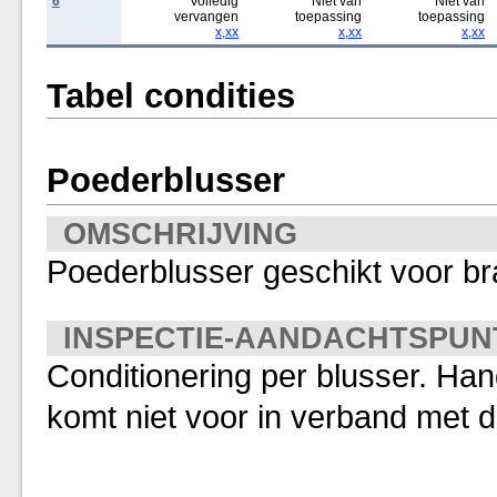
6
Volledig
Niet van
Niet van
vervangen
toepassing
toepassing
x,xx
x,xx
x,xx
Tabel condities
Poederblusser
OMSCHRIJVING
Poederblusser geschikt voor br
INSPECTIE-AANDACHTSPUN
Conditionering per blusser. Ha
komt niet voor in verband met d