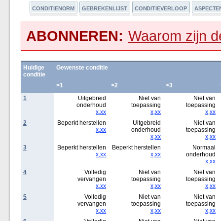
CONDITIENORM
GEBREKENLIJST
CONDITIEVERLOOP
ASPECTE
ABONNEREN:
Waarom zijn de
Huidige
Gewenste conditie
conditie
>1
>2
>3
1
Uitgebreid
Niet van
Niet van
onderhoud
toepassing
toepassing
x,xx
x,xx
x,xx
2
Beperkt herstellen
Uitgebreid
Niet van
x,xx
onderhoud
toepassing
x,xx
x,xx
3
Beperkt herstellen
Beperkt herstellen
Normaal
x,xx
x,xx
onderhoud
x,xx
4
Volledig
Niet van
Niet van
vervangen
toepassing
toepassing
x,xx
x,xx
x,xx
5
Volledig
Niet van
Niet van
vervangen
toepassing
toepassing
x,xx
x,xx
x,xx