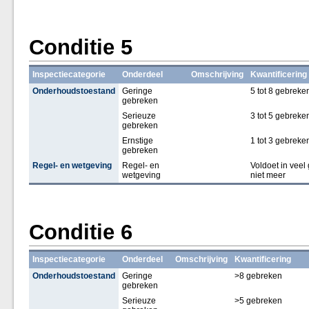
Conditie 5
Inspectiecategorie
Onderdeel
Omschrijving
Kwantificering
Onderhoudstoestand
Geringe
5 tot 8 gebreke
gebreken
Serieuze
3 tot 5 gebreke
gebreken
Ernstige
1 tot 3 gebreke
gebreken
Regel- en wetgeving
Regel- en
Voldoet in veel
wetgeving
niet meer
Conditie 6
Inspectiecategorie
Onderdeel
Omschrijving
Kwantificering
Onderhoudstoestand
Geringe
>8 gebreken
gebreken
Serieuze
>5 gebreken