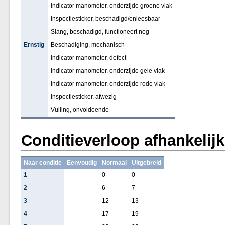
Indicator manometer, onderzijde groene vlak
Inspectiesticker, beschadigd/onleesbaar
Slang, beschadigd, functioneert nog
Ernstig
Beschadiging, mechanisch
Indicator manometer, defect
Indicator manometer, onderzijde gele vlak
Indicator manometer, onderzijde rode vlak
Inspectiesticker, afwezig
Vulling, onvoldoende
Conditieverloop afhankelij
Naar conditie
Eenvoudig
Normaal
Uitgebreid
1
0
0
2
6
7
3
12
13
4
17
19