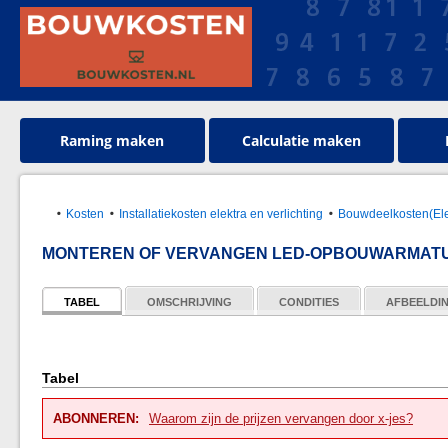
Raming maken
Calculatie maken
Kosten
Installatiekosten elektra en verlichting
Bouwdeelkosten(Ele
MONTEREN OF VERVANGEN LED-OPBOUWARMAT
TABEL
OMSCHRIJVING
CONDITIES
AFBEELDI
Tabel
ABONNEREN:
Waarom zijn de prijzen vervangen door x-jes?