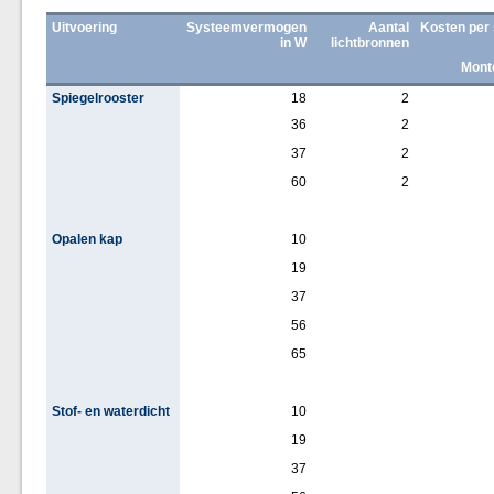
Uitvoering
Systeemvermogen
Aantal
Kosten per 
in W
lichtbronnen
Mont
Spiegelrooster
18
2
36
2
37
2
60
2
Opalen kap
10
19
37
56
65
Stof- en waterdicht
10
19
37