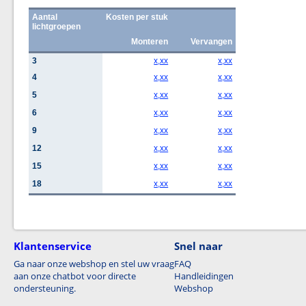
Aantal
Kosten per stuk
lichtgroepen
Monteren
Vervangen
3
x,xx
x,xx
4
x,xx
x,xx
5
x,xx
x,xx
6
x,xx
x,xx
9
x,xx
x,xx
12
x,xx
x,xx
15
x,xx
x,xx
18
x,xx
x,xx
Klantenservice
Snel naar
Ga naar onze webshop en stel uw vraag
FAQ
aan onze chatbot voor directe
Handleidingen
ondersteuning.
Webshop