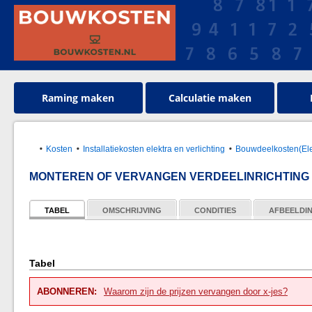
Raming maken
Calculatie maken
Kosten
Installatiekosten elektra en verlichting
Bouwdeelkosten(Ele
MONTEREN OF VERVANGEN VERDEELINRICHTING 
TABEL
OMSCHRIJVING
CONDITIES
AFBEELDI
Tabel
ABONNEREN:
Waarom zijn de prijzen vervangen door x-jes?