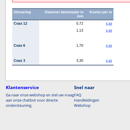
Uitvoering
Diameter binnenader in
Kosten per m
mm
Coax 12
0,72
x,xx
1,13
x,xx
Coax 6
1,70
x,xx
Coax 3
3,30
x,xx
Klantenservice
Snel naar
Ga naar onze webshop en stel uw vraag
FAQ
aan onze chatbot voor directe
Handleidingen
ondersteuning.
Webshop