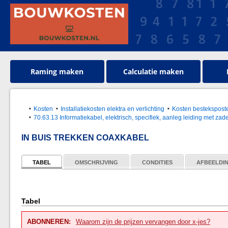
Raming maken
Calculatie maken
Kosten
Installatiekosten elektra en verlichting
Kosten bestekspos
70.63.13 Informatiekabel, elektrisch, specifiek, aanleg leiding met za
IN BUIS TREKKEN COAXKABEL
TABEL
OMSCHRIJVING
CONDITIES
AFBEELDI
Tabel
ABONNEREN:
Waarom zijn de prijzen vervangen door x-jes?