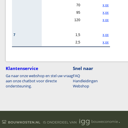
70
x,xx
95
x,xx
120
x,xx
7
1,5
x,xx
2,5
x,xx
Klantenservice
Snel naar
Ga naar onze webshop en stel uw vraag
FAQ
aan onze chatbot voor directe
Handleidingen
ondersteuning.
Webshop