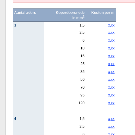
Aantal aders
Koperdoorsnede
Kosten per m
2
in mm
3
1,5
x,xx
2,5
x,xx
6
x,xx
10
x,xx
16
x,xx
25
x,xx
35
x,xx
50
x,xx
70
x,xx
95
x,xx
120
x,xx
4
1,5
x,xx
2,5
x,xx
6
x,xx