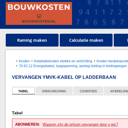
Raming maken
Calculatie maken
Kosten
Installatiekosten elektra en verlichting
Kosten bestekspos
70.62.12 Energiekabel, laagspanning, aanleg leiding in leidingwegen
VERVANGEN YMVK-KABEL OP LADDERBAAN
TABEL
OMSCHRIJVING
CONDITIES
AFBEELDI
Tabel
ABONNEREN:
Waarom zijn de prijzen vervangen door x-jes?