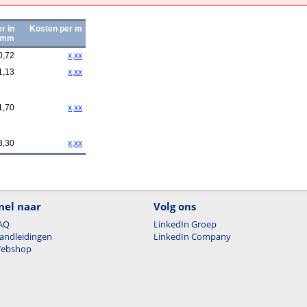
r in
Kosten per m
mm
0,72
x,xx
1,13
x,xx
1,70
x,xx
3,30
x,xx
nel naar
Volg ons
AQ
LinkedIn Groep
andleidingen
LinkedIn Company
ebshop