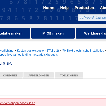
Home
Help
Producten
Ab
culatie maken
MJOB maken
Werkbare da
 verlichting
Kosten besteksposten(STABU 2)
70 Elektrotechnische installaties
, specifiek, aanleg leiding met zadels+beugels
 BUIS
CONDITIES
AFBEELDINGEN
TOELICHTING
zen vervangen door x-jes?