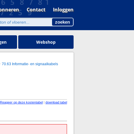
onneren
Contact
Inloggen
gen
Webshop
70.63 Informatie- en signaalkabels
Reageer op deze kostentabel
|
download tabel