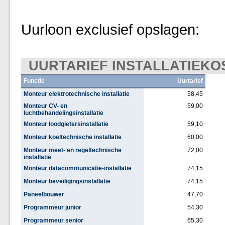
Uurloon exclusief opslagen:
UURTARIEF INSTALLATIEKO
Functie
Uurtarief
Monteur elektrotechnische installatie
58,45
Monteur CV- en
59,00
luchtbehandelingsinstallatie
Monteur loodgietersinstallatie
59,10
Monteur koeltechnische installatie
60,00
Monteur meet- en regeltechnische
72,00
installatie
Monteur datacommunicatie-installatie
74,15
Monteur beveiligingsinstallatie
74,15
Paneelbouwer
47,70
Programmeur junior
54,30
Programmeur senior
65,30