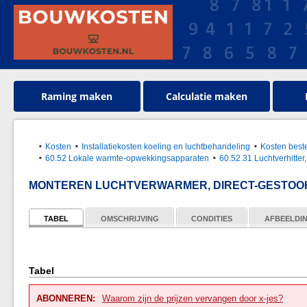
Raming maken
Calculatie maken
Kosten
Installatiekosten koeling en luchtbehandeling
Kosten best
60.52 Lokale warmte-opwekkingsapparaten
60.52.31 Luchtverhitter,
MONTEREN LUCHTVERWARMER, DIRECT-GESTOO
TABEL
OMSCHRIJVING
CONDITIES
AFBEELDI
Tabel
ABONNEREN:
Waarom zijn de prijzen vervangen door x-jes?