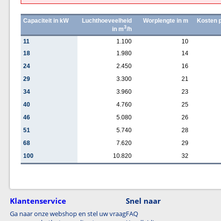
Capaciteit in kW
Luchthoeveelheid
Worplengte in m
Kosten p
3
in m
/h
11
1.100
10
18
1.980
14
24
2.450
16
29
3.300
21
34
3.960
23
40
4.760
25
46
5.080
26
51
5.740
28
68
7.620
29
100
10.820
32
Klantenservice
Snel naar
Ga naar onze webshop en stel uw vraag
FAQ