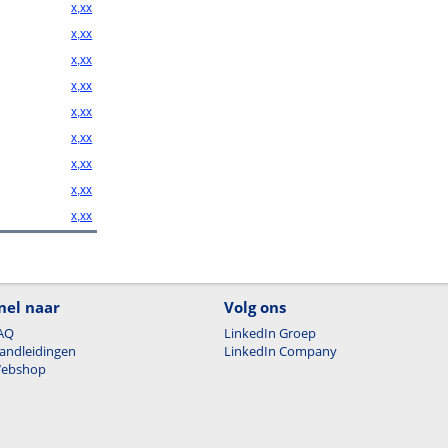
x,xx
x,xx
x,xx
x,xx
x,xx
x,xx
x,xx
x,xx
x,xx
nel naar
Volg ons
AQ
LinkedIn Groep
andleidingen
LinkedIn Company
ebshop