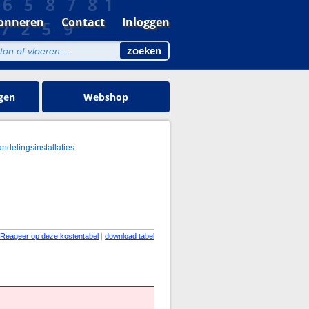
onneren
Contact
Inloggen
gen
Webshop
andelingsinstallaties
Reageer op deze kostentabel
|
download tabel