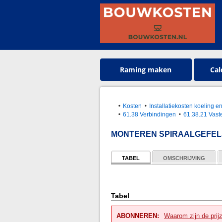
Raming maken
Cal
Kosten
Installatiekosten koeling 
61.38 Verbindingen
61.38.21 Vaste
MONTEREN SPIRAALGEFELS
TABEL
OMSCHRIJVING
Tabel
ABONNEREN:
Waarom zijn de prij