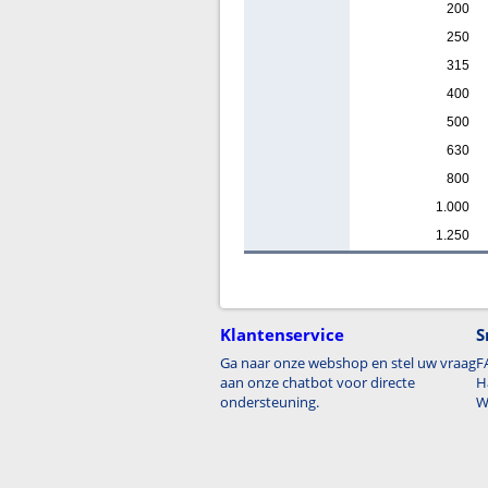
200
250
315
400
500
630
800
1.000
1.250
Klantenservice
S
Ga naar onze webshop en stel uw vraag
F
aan onze chatbot voor directe
H
ondersteuning.
W