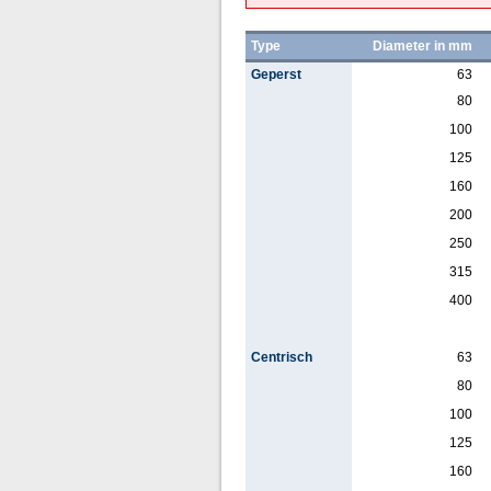
Type
Diameter in mm
Geperst
63
80
100
125
160
200
250
315
400
Centrisch
63
80
100
125
160