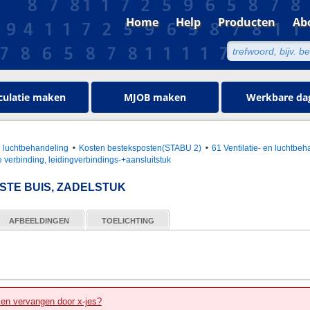
Home
Help
Producten
Ab
culatie maken
MJOB maken
Werkbare da
en luchtbehandeling
Kosten besteksposten(STABU 2)
61 Ventilatie- en luchtbeh
 verbinding, leidingverbindings-+aansluitstuk
TE BUIS, ZADELSTUK
AFBEELDINGEN
TOELICHTING
zen vervangen door x-jes?