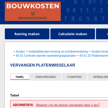
Raming maken
Calculatie maken
Kosten
Installatiekosten koeling en luchtbehandeling
Kosten best
60.51 Centrale warmte-opwekkingsapparaten
60.51.32 Platenwarm
VERVANGEN PLATENWISSELAAR
TABEL
OMSCHRIJVING
CONDITIES
AFBEELDI
Tabel
ABONNEREN:
Waarom zijn de prijzen vervangen door x-jes?