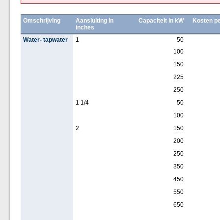
Omschrijving
Aansluiting in
Capaciteit in kW
Kosten pe
inches
Water- tapwater
1
50
100
150
225
250
1 1/4
50
100
2
150
200
250
350
450
550
650