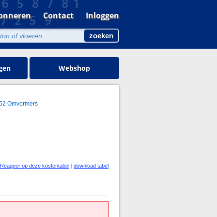
onneren
Contact
Inloggen
gen
Webshop
.52 Omvormers
Reageer op deze kostentabel
|
download tabel