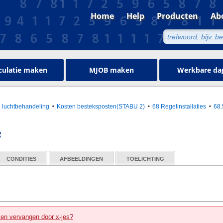
Home
Help
Producten
Ab
culatie maken
MJOB maken
Werkbare da
en luchtbehandeling
Kosten besteksposten(STABU 2)
68 Regelinstallaties
68
R
CONDITIES
AFBEELDINGEN
TOELICHTING
zen vervangen door x-jes?