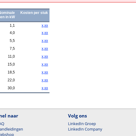
Nominale
Kosten per stuk
en in kW
1,1
x,xx
4,0
x,xx
5,5
x,xx
7,5
x,xx
11,0
x,xx
15,0
x,xx
18,5
x,xx
22,0
x,xx
30,0
x,xx
nel naar
Volg ons
AQ
LinkedIn Groep
andleidingen
LinkedIn Company
ebshop