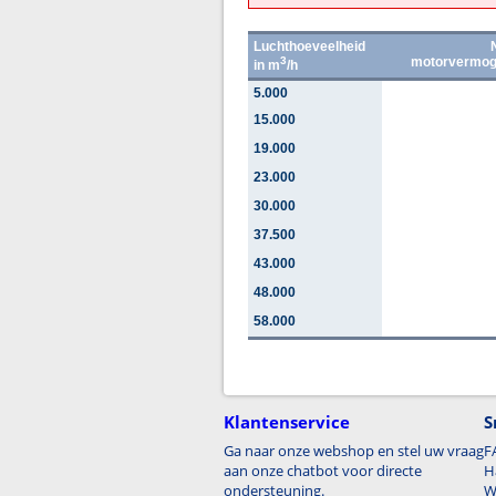
Luchthoeveelheid
3
motorvermog
in m
/h
5.000
15.000
19.000
23.000
30.000
37.500
43.000
48.000
58.000
Klantenservice
S
Ga naar onze webshop en stel uw vraag
F
aan onze chatbot voor directe
H
ondersteuning.
W