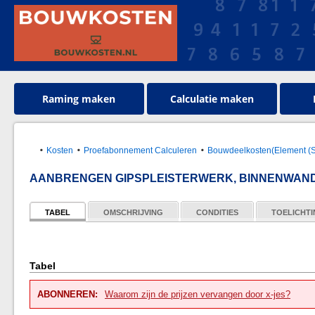
Raming maken
Calculatie maken
Kosten
Proefabonnement Calculeren
Bouwdeelkosten(Element (S
AANBRENGEN GIPSPLEISTERWERK, BINNENWAND
TABEL
OMSCHRIJVING
CONDITIES
TOELICHT
Tabel
ABONNEREN:
Waarom zijn de prijzen vervangen door x-jes?