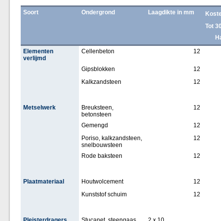
Soort
Ondergrond
Laagdikte in mm
Koste
Tot 3
H
Elementen
Cellenbeton
12
verlijmd
Gipsblokken
12
Kalkzandsteen
12
Metselwerk
Breuksteen,
12
betonsteen
Gemengd
12
Poriso, kalkzandsteen,
12
snelbouwsteen
Rode baksteen
12
Plaatmateriaal
Houtwolcement
12
Kunststof schuim
12
Pleisterdragers
Stucanet, steengaas,
2 x 10