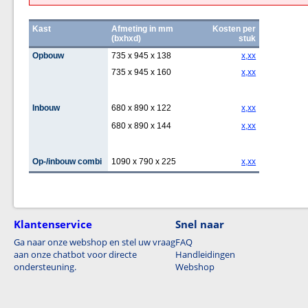
Kast
Afmeting in mm
Kosten per
(bxhxd)
stuk
Opbouw
735 x 945 x 138
x,xx
735 x 945 x 160
x,xx
Inbouw
680 x 890 x 122
x,xx
680 x 890 x 144
x,xx
Op-/inbouw combi
1090 x 790 x 225
x,xx
Klantenservice
Snel naar
Ga naar onze webshop en stel uw vraag
FAQ
aan onze chatbot voor directe
Handleidingen
ondersteuning.
Webshop