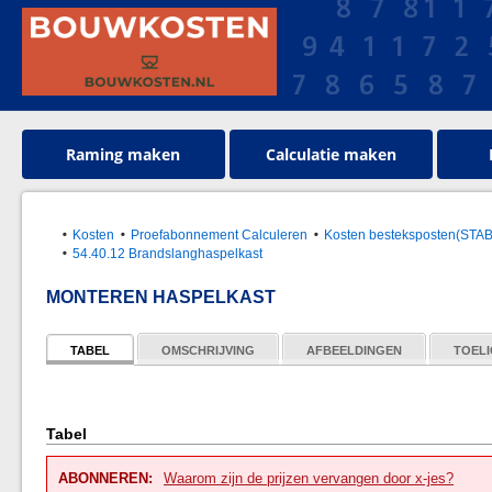
Raming maken
Calculatie maken
Kosten
Proefabonnement Calculeren
Kosten besteksposten(STAB
54.40.12 Brandslanghaspelkast
MONTEREN HASPELKAST
TABEL
OMSCHRIJVING
AFBEELDINGEN
TOELI
Tabel
ABONNEREN:
Waarom zijn de prijzen vervangen door x-jes?