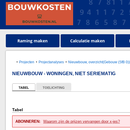
Raming maken
Calculatie maken
Projecten
Projectanalyses
Nieuwbouw, overzicht(Gebouw (SfB 0)
NIEUWBOUW - WONINGEN, NIET SERIEMATIG
TABEL
TOELICHTING
Tabel
ABONNEREN:
Waarom zijn de prijzen vervangen door x-jes?