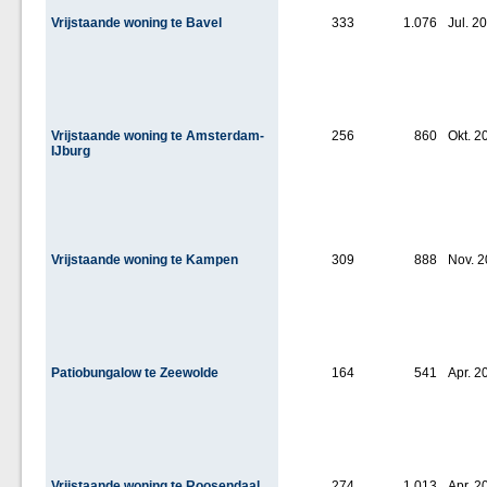
Vrijstaande woning te Bavel
333
1.076
Jul. 2
Vrijstaande woning te Amsterdam-
256
860
Okt. 2
IJburg
Vrijstaande woning te Kampen
309
888
Nov. 
Patiobungalow te Zeewolde
164
541
Apr. 2
Vrijstaande woning te Roosendaal
274
1.013
Apr. 2