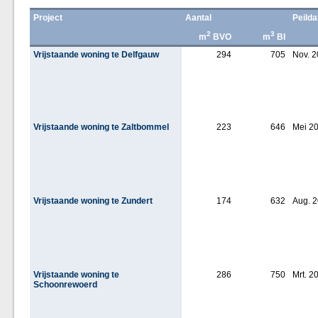
Project
Aantal
Peild
2
3
m
BVO
m
BI
Vrijstaande woning te Delfgauw
294
705
Nov. 
Vrijstaande woning te Zaltbommel
223
646
Mei 2
Vrijstaande woning te Zundert
174
632
Aug. 
Vrijstaande woning te
286
750
Mrt. 2
Schoonrewoerd