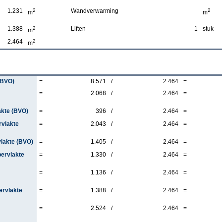
1.231
2
Wandverwarming
2
m
m
1.388
2
Liften
1
stuk
m
2.464
2
m
(BVO)
=
8.571
/
2.464
=
=
2.068
/
2.464
=
akte (BVO)
=
396
/
2.464
=
rvlakte
=
2.043
/
2.464
=
vlakte (BVO)
=
1.405
/
2.464
=
pervlakte
=
1.330
/
2.464
=
=
1.136
/
2.464
=
ervlakte
=
1.388
/
2.464
=
=
2.524
/
2.464
=