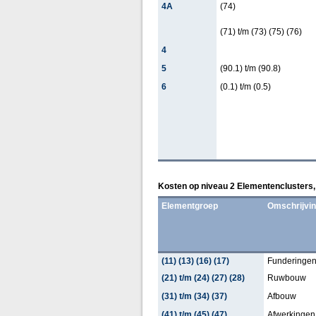
4A
(74)
(71) t/m (73) (75) (76)
4
5
(90.1) t/m (90.8)
6
(0.1) t/m (0.5)
Kosten op niveau 2 Elementenclusters,
Elementgroep
Omschrijvi
(11) (13) (16) (17)
Funderinge
(21) t/m (24) (27) (28)
Ruwbouw
(31) t/m (34) (37)
Afbouw
(41) t/m (45) (47)
Afwerkingen