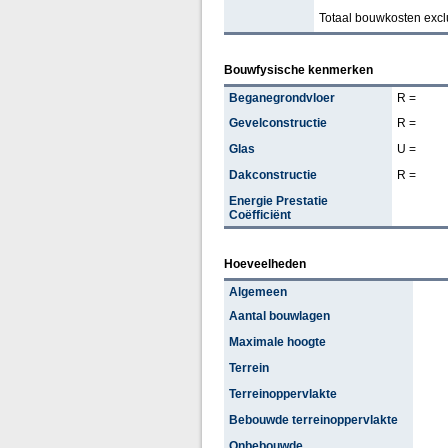
Totaal bouwkosten excl
Bouwfysische kenmerken
Beganegrondvloer
R =
Gevelconstructie
R =
Glas
U =
Dakconstructie
R =
Energie Prestatie
Coëfficiënt
Hoeveelheden
Algemeen
Aantal bouwlagen
Maximale hoogte
Terrein
Terreinoppervlakte
Bebouwde terreinoppervlakte
Onbebouwde