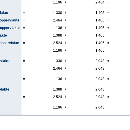
=
1.196
/
2.464
=
lakte
=
1.330
/
1.405
=
 oppervlakte
=
2.464
/
1.405
=
 oppervlakte
=
1.136
/
1.405
=
lakte
=
1.388
/
1.405
=
 oppervlakte
=
2.524
/
1.405
=
=
1.196
/
1.405
=
vlakte
=
1.330
/
2.043
=
=
2.464
/
2.043
=
=
1.136
/
2.043
=
vlakte
=
1.388
/
2.043
=
=
2.524
/
2.043
=
=
1.196
/
2.043
=