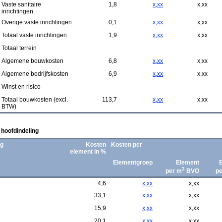
Vaste sanitaire
1,8
x,xx
x,xx
inrichtingen
Overige vaste inrichtingen
0,1
x,xx
x,xx
Totaal vaste inrichtingen
1,9
x,xx
x,xx
Totaal terrein
Algemene bouwkosten
6,8
x,xx
x,xx
Algemene bedrijfskosten
6,9
x,xx
x,xx
Winst en risico
Totaal bouwkosten (excl.
113,7
x,xx
x,xx
BTW)
 hoofdindeling
ng
Kosten
Kosten per
element in %
Elementgroep
Element
2
per m
BVO
p
n
4,6
x,xx
x,xx
33,1
x,xx
x,xx
15,9
x,xx
x,xx
20,1
x,xx
x,xx