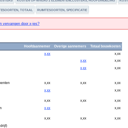
LUSTERS
KOSTEN OP NIVEAU 2 ELEMENTENCLUSTERS, HOOFDINDELING
KOST
TESOORTEN, TOTAAL
RUIMTESOORTEN, SPECIFICATIE
n vervangen door x-jes?
Hoofdaannemer
Overige aannemers
Totaal bouwkosten
x,xx
x,xx
x,xx
x,xx
x,xx
x,xx
menten
x,xx
x,xx
x,xx
x,xx
x,xx
x,xx
x,xx
x,xx
n
x,xx
x,xx
x,xx
x,xx
x,xx
rijf)