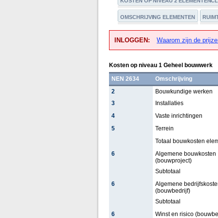
KOSTEN OP NIVEAU 2 ELEMENTENC
OMSCHRIJVING ELEMENTEN
RUIM
INLOGGEN:
Waarom zijn de prijze
Kosten op niveau 1 Geheel bouwwerk
NEN 2634
Omschrijving
2
Bouwkundige werken
3
Installaties
4
Vaste inrichtingen
5
Terrein
Totaal bouwkosten ele
6
Algemene bouwkosten
(bouwproject)
Subtotaal
6
Algemene bedrijfskoste
(bouwbedrijf)
Subtotaal
6
Winst en risico (bouwbed