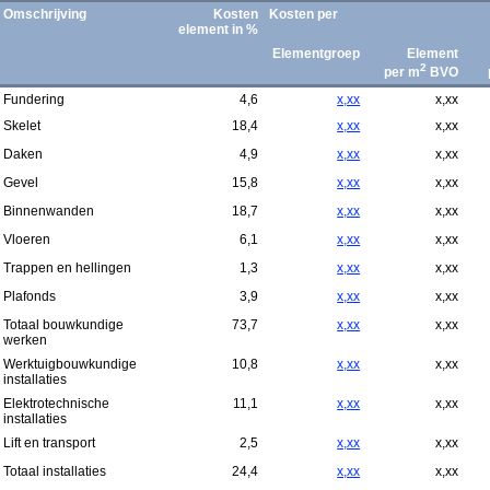
Omschrijving
Kosten
Kosten per
element in %
Elementgroep
Element
2
per m
BVO
Fundering
4,6
x,xx
x,xx
Skelet
18,4
x,xx
x,xx
Daken
4,9
x,xx
x,xx
Gevel
15,8
x,xx
x,xx
Binnenwanden
18,7
x,xx
x,xx
Vloeren
6,1
x,xx
x,xx
Trappen en hellingen
1,3
x,xx
x,xx
Plafonds
3,9
x,xx
x,xx
Totaal bouwkundige
73,7
x,xx
x,xx
werken
Werktuigbouwkundige
10,8
x,xx
x,xx
installaties
Elektrotechnische
11,1
x,xx
x,xx
installaties
Lift en transport
2,5
x,xx
x,xx
Totaal installaties
24,4
x,xx
x,xx