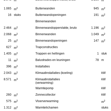
m
m
1.065
2
Buitenwanden
945
2
m
m
16
stuks
Buitenwandopeningen
191
2
m
Binnenwanden
2.464
2
Binnenwandoppervlakte, bruto
1.196
2
m
m
2.068
2
Binnenwanden
1.049
2
m
m
25
2
Binnenwandopeningen
147
2
m
m
627
2
Trapconstructies
m
1.405
2
Trappen en hellingen
1
stuk
m
11
2
Balustrades en leuningen
78
m
m
396
2
Installaties
m
2.043
2
Klimaatinstallaties (koeling)
kW
m
8.571
3
Klimaatinstallaties
kW
m
(verwarming)
Warmtepomp
kW
260
2
Zonnecollector
kW
m
575
2
Vloerverwarming
2
m
m
1.312
2
Warmtelichamen
stuks
m