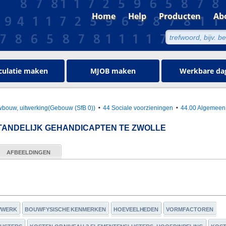
Home
Help
Producten
Ab
culatie maken
MJOB maken
Werkbare da
bouw, uitwerking(Gebouw (SfB 0))
44 Sociale voorzieningen
44.00 Algemeen
ANDELIJK GEHANDICAPTEN TE ZWOLLE
AFBEELDINGEN
WWERK
BOUWFYSISCHE KENMERKEN
HOEVEELHEDEN
VORMFACTOREN