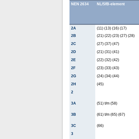
NEN 2634
NL/SfB-element
2A
(11) (13) (16) (17)
2B
(21) (22) (23) (27) (28)
2C
(27) (37) (47)
2D
(21) (31) (41)
2E
(22) (32) (42)
2F
(23) (33) (43)
2G
(24) (34) (44)
2H
(45)
2
3A
(51) t/m (58)
3B
(61) t/m (65) (67)
3C
(66)
3