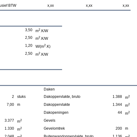
usief BTW
x,xx
x,xx
x,xx
3,50
2
m
.K/W
2,50
2
m
.K/W
1,20
2
W/(m
.K)
2,50
2
m
.K/W
Daken
2
stuks
Dakoppervlakte, bruto
1.388
2
m
7,00
m
Dakoppervlakte
1.344
2
m
Dakopeningen
44
2
m
3.377
2
Gevels
m
1.330
2
Gevelomtrek
200
m
m
2.048
2
Buitenwandoppervlakte, bruto
1.136
2