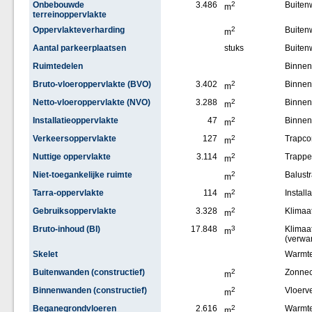
Onbebouwde
3.486
2
Buiten
m
terreinoppervlakte
Oppervlakteverharding
2
Buite
m
Aantal parkeerplaatsen
stuks
Buiten
Ruimtedelen
Binne
Bruto-vloeroppervlakte (BVO)
3.402
2
Binnen
m
Netto-vloeroppervlakte (NVO)
3.288
2
Binne
m
Installatieoppervlakte
47
2
Binne
m
Verkeersoppervlakte
127
2
Trapco
m
Nuttige oppervlakte
3.114
2
Trappe
m
Niet-toegankelijke ruimte
2
Balust
m
Tarra-oppervlakte
114
2
Installa
m
Gebruiksoppervlakte
3.328
2
Klimaat
m
Bruto-inhoud (BI)
17.848
3
Klimaat
m
(verwa
Skelet
Warmt
Buitenwanden (constructief)
2
Zonnec
m
Binnenwanden (constructief)
2
Vloerv
m
Beganegrondvloeren
2.616
2
Warmt
m