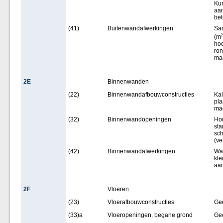
Kun
aan
bet
(41)
Buitenwandafwerkingen
San
(m
hoo
ron
ma
2E
Binnenwanden
(22)
Binnenwandafbouwconstructies
Kal
pla
mag
(32)
Binnenwandopeningen
Hou
sta
sch
(ve
(42)
Binnenwandafwerkingen
Wan
kle
aan
2F
Vloeren
(23)
Vloerafbouwconstructies
Ge
(33)a
Vloeropeningen, begane grond
Ge