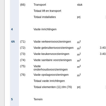
(66)
Transport
stuk
Totaal lift en transport
Totaal installaties
prj
4
Vaste inrichtingen
4A
(71)
Vaste verkeersvoorzieningen
2
m
(72)
Vaste gebruikersvoorzieningen
2
3.40
m
(73)
Vaste keukenvoorzieningen
2
3.40
m
(74)
Vaste sanitaire voorzieningen
2
m
(75)
Vaste
2
m
onderhoudsvoorzieningen
(76)
Vaste opslagvoorzieningen
2
m
Totaal vaste inrichtingen
Totaal elementen (11) t/m (76)
prj
5
Terrein