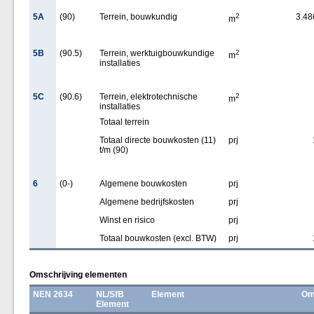
5A
(90)
Terrein, bouwkundig
2
3.48
m
5B
(90.5)
Terrein, werktuigbouwkundige
2
m
installaties
5C
(90.6)
Terrein, elektrotechnische
2
m
installaties
Totaal terrein
Totaal directe bouwkosten (11)
prj
t/m (90)
6
(0-)
Algemene bouwkosten
prj
Algemene bedrijfskosten
prj
Winst en risico
prj
Totaal bouwkosten (excl. BTW)
prj
Omschrijving elementen
NEN 2634
NL/SfB
Element
Om
Element