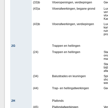
(33)b
Vloeropeningen, verdiepingen
Ge
(43)a
Vloerafwerkingen, begane grond
Lux
ver
vlo
Kan
(43)b
Vloerafwerkingen, verdiepingen
Lux
kan
rui
pro
2G
Trappen en hellingen
(24)
Trappen en hellingen
Sta
ond
mag
Sta
bij
afw
(34)
Balustrades en leuningen
Spi
sho
wer
(44)
Trap- en hellingafwerkingen
Ge
2H
Plafonds
(45)
Plafondafwerkingen
Ver