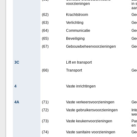
voorzieningen
in 
aan
(62)
Krachtstroom
Ge
(63)
Verlichting
Ge
(64)
Communicatie
Ge
(65)
Beveiliging
Ge
(67)
Gebouwbeheervoorzieningen
Ge
3C
Lift en transport
(66)
Transport
Ge
4
Vaste inrichtingen
4A
(71)
Vaste verkeersvoorzieningen
Ge
(72)
Vaste gebruikersvoorzieningen
Int
wer
(73)
Vaste keukenvoorzieningen
Pan
en 
(74)
Vaste sanitaire voorzieningen
Ge