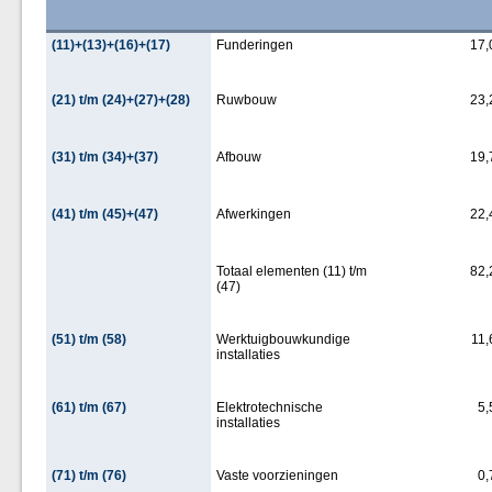
(11)+(13)+(16)+(17)
Funderingen
17,
(21) t/m (24)+(27)+(28)
Ruwbouw
23,
(31) t/m (34)+(37)
Afbouw
19,
(41) t/m (45)+(47)
Afwerkingen
22,
Totaal elementen (11) t/m
82,
(47)
(51) t/m (58)
Werktuigbouwkundige
11,
installaties
(61) t/m (67)
Elektrotechnische
5,
installaties
(71) t/m (76)
Vaste voorzieningen
0,