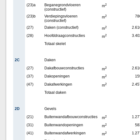
(23)a
Beganegrondvloeren
2
m
(constructief)
(23)b
Verdiepingsvloeren
2
78
m
(constructief)
(27)
Daken (constructief)
2
2.61
m
(28)
Hoofddraagconstructies
2
3.40
m
Totaal skelet
2C
Daken
(27)
Dakafbouwconstructies
2
2.61
m
(37)
Dakopeningen
2
15
m
(47)
Dakafwerkingen
2
2.45
m
Totaal daken
2D
Gevels
(21)
Buitenwandafbouwconstructies
2
1.27
m
(31)
Buitenwandopeningen
2
58
m
(41)
Buitenwandafwerkingen
2
1.27
m