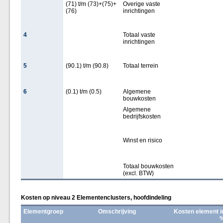
(71) t/m (73)+(75)+
Overige vaste
(76)
inrichtingen
4
Totaal vaste
inrichtingen
5
(90.1) t/m (90.8)
Totaal terrein
6
(0.1) t/m (0.5)
Algemene
bouwkosten
Algemene
bedrijfskosten
Winst en risico
Totaal bouwkosten
(excl. BTW)
Kosten op niveau 2 Elementenclusters, hoofdindeling
Elementgroep
Omschrijving
Kosten element i