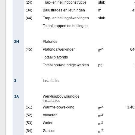
(24)
Trap- en hellingconstructie
stuk
(34)
Balustrades en leuningen
m
4
(44)
Trap- en hellingafwerkingen
stuk
Totaal trappen en hellingen
2H
Plafonds
(45)
Plafondafwerkingen
2
64
m
Totaal plafonds
Totaal bouwkundige werken
prj
3
Installaties
3A
Werktuigbouwkundige
installaties
(51)
Warmte-opwekking
2
3.40
m
(52)
Afvoeren
2
m
(53)
Water
2
m
(54)
Gassen
2
m