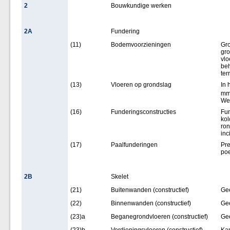
2
Bouwkundige werken
2A
Fundering
(11)
Bodemvoorzieningen
Gro
gro
vlo
beh
ter
(13)
Vloeren op grondslag
In 
mm,
Wer
(16)
Funderingsconstructies
Fun
kol
ron
inc
(17)
Paalfunderingen
Pre
poe
2B
Skelet
(21)
Buitenwanden (constructief)
Ge
(22)
Binnenwanden (constructief)
Ge
(23)a
Beganegrondvloeren (constructief)
Ge