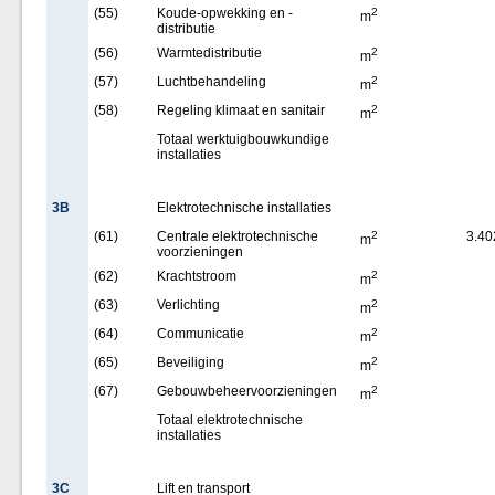
(55)
Koude-opwekking en -
2
m
distributie
(56)
Warmtedistributie
2
m
(57)
Luchtbehandeling
2
m
(58)
Regeling klimaat en sanitair
2
m
Totaal werktuigbouwkundige
installaties
3B
Elektrotechnische installaties
(61)
Centrale elektrotechnische
2
3.40
m
voorzieningen
(62)
Krachtstroom
2
m
(63)
Verlichting
2
m
(64)
Communicatie
2
m
(65)
Beveiliging
2
m
(67)
Gebouwbeheervoorzieningen
2
m
Totaal elektrotechnische
installaties
3C
Lift en transport