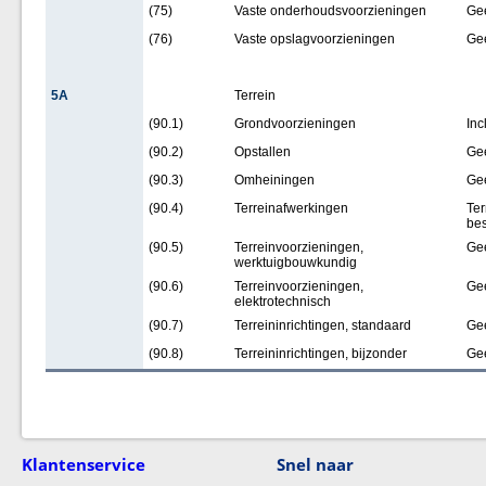
(75)
Vaste onderhoudsvoorzieningen
Ge
(76)
Vaste opslagvoorzieningen
Ge
5A
Terrein
(90.1)
Grondvoorzieningen
Inc
(90.2)
Opstallen
Ge
(90.3)
Omheiningen
Ge
(90.4)
Terreinafwerkingen
Ter
bes
(90.5)
Terreinvoorzieningen,
Ge
werktuigbouwkundig
(90.6)
Terreinvoorzieningen,
Ge
elektrotechnisch
(90.7)
Terreininrichtingen, standaard
Ge
(90.8)
Terreininrichtingen, bijzonder
Ge
Klantenservice
Snel naar