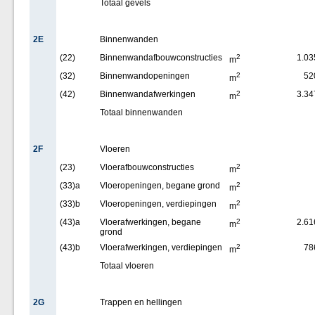
Totaal gevels
2E
Binnenwanden
(22)
Binnenwandafbouwconstructies
2
1.03
m
(32)
Binnenwandopeningen
2
52
m
(42)
Binnenwandafwerkingen
2
3.34
m
Totaal binnenwanden
2F
Vloeren
(23)
Vloerafbouwconstructies
2
m
(33)a
Vloeropeningen, begane grond
2
m
(33)b
Vloeropeningen, verdiepingen
2
m
(43)a
Vloerafwerkingen, begane
2
2.61
m
grond
(43)b
Vloerafwerkingen, verdiepingen
2
78
m
Totaal vloeren
2G
Trappen en hellingen