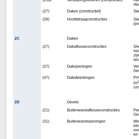
(23)b
Verdiepingsvloeren (constructief)
Kan
sta
(27)
Daken (constructief)
Sta
(28)
Hoofddraagconstructies
Sta
(po
2C
Daken
(27)
Dakafbouwconstructies
She
mid
zij
alu
(37)
Dakopeningen
Ve
Geï
(47)
Dakafwerkingen
PVC
(m
con
2D
Gevels
(21)
Buitenwandafbouwconstructies
Per
Oos
(31)
Buitenwandopeningen
Wer
ele
ron
en 