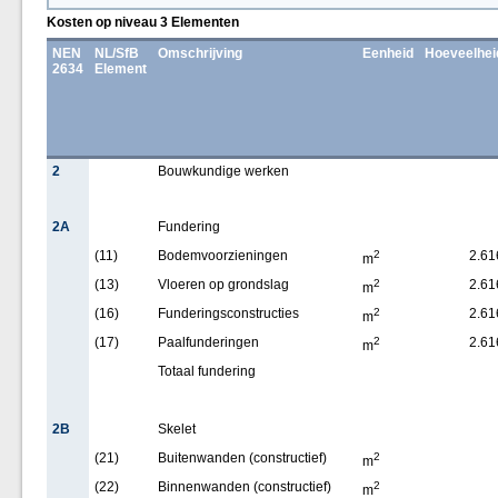
Kosten op niveau 3 Elementen
NEN
NL/SfB
Omschrijving
Eenheid
Hoeveelhei
2634
Element
2
Bouwkundige werken
2A
Fundering
(11)
Bodemvoorzieningen
2
2.61
m
(13)
Vloeren op grondslag
2
2.61
m
(16)
Funderingsconstructies
2
2.61
m
(17)
Paalfunderingen
2
2.61
m
Totaal fundering
2B
Skelet
(21)
Buitenwanden (constructief)
2
m
(22)
Binnenwanden (constructief)
2
m