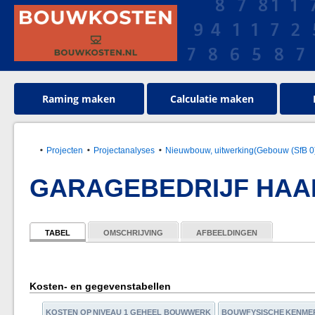
Raming maken
Calculatie maken
Projecten
Projectanalyses
Nieuwbouw, uitwerking(Gebouw (SfB 0
GARAGEBEDRIJF HAA
TABEL
OMSCHRIJVING
AFBEELDINGEN
Kosten- en gegevenstabellen
KOSTEN OP NIVEAU 1 GEHEEL BOUWWERK
BOUWFYSISCHE KENME