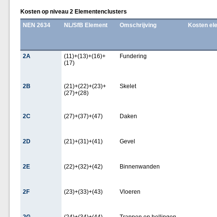
Kosten op niveau 2 Elementenclusters
NEN 2634
NL/SfB Element
Omschrijving
Kosten el
2A
(11)+(13)+(16)+
Fundering
(17)
2B
(21)+(22)+(23)+
Skelet
(27)+(28)
2C
(27)+(37)+(47)
Daken
2D
(21)+(31)+(41)
Gevel
2E
(22)+(32)+(42)
Binnenwanden
2F
(23)+(33)+(43)
Vloeren