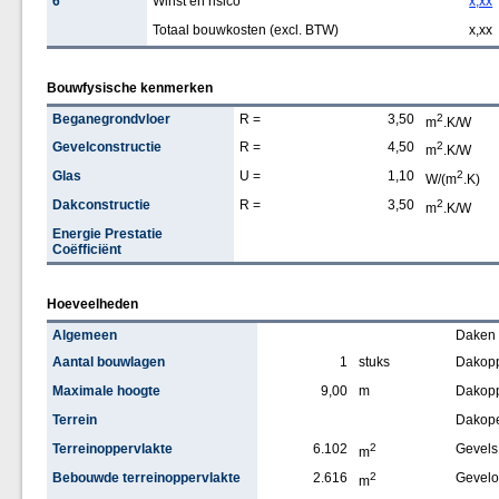
6
Winst en risico
x,xx
Totaal bouwkosten (excl. BTW)
x,xx
Bouwfysische kenmerken
Beganegrondvloer
R =
3,50
2
m
.K/W
Gevelconstructie
R =
4,50
2
m
.K/W
Glas
U =
1,10
2
W/(m
.K)
Dakconstructie
R =
3,50
2
m
.K/W
Energie Prestatie
Coëfficiënt
Hoeveelheden
Algemeen
Daken
Aantal bouwlagen
1
stuks
Dakopp
Maximale hoogte
9,00
m
Dakopp
Terrein
Dakop
Terreinoppervlakte
6.102
2
Gevels
m
Bebouwde terreinoppervlakte
2.616
2
Gevelo
m