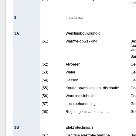
nat
3
Installaties
3A
Werktuigbouwkundig
(51)
Warmte-opwekking
Bas
(ga
vlo
San
(52)
Afvoeren
Ge
(53)
Water
Ge
(54)
Gassen
Ge
(55)
Koude-opwekking en -distributie
Ge
(56)
Warmtedistributie
Ge
(57)
Luchtbehandeling
Ge
(58)
Regeling klimaat en sanitair
Ge
3B
Elektrotechnisch
(61)
Centrale elektrotechnische
Bas