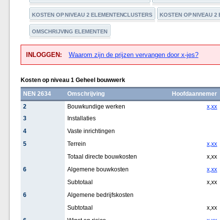
KOSTEN OP NIVEAU 2 ELEMENTENCLUSTERS
KOSTEN OP NIVEAU 2
OMSCHRIJVING ELEMENTEN
INLOGGEN:
Waarom zijn de prijzen vervangen door x-jes?
Kosten op niveau 1 Geheel bouwwerk
NEN 2634
Omschrijving
Hoofdaannemer
2
Bouwkundige werken
x,xx
3
Installaties
4
Vaste inrichtingen
5
Terrein
x,xx
Totaal directe bouwkosten
x,xx
6
Algemene bouwkosten
x,xx
Subtotaal
x,xx
6
Algemene bedrijfskosten
Subtotaal
x,xx