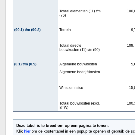
Totaal elementen (11) t/m
100,
(76)
(90.1) t/m (90.8)
Terrein
9,
Totaal directe
109,
bouwkosten (11) t/m (90)
(0.1) t/m (0.5)
Algemene bouwkosten
5,
Algemene bedrijfskosten
Winst en risico
-15,
Totaal bouwkosten (excl.
100,
BTW)
Deze tabel is te breed om op een pagina te tonen.
Klik
hier
om de kostentabel in een popup te openen of gebruik de sc