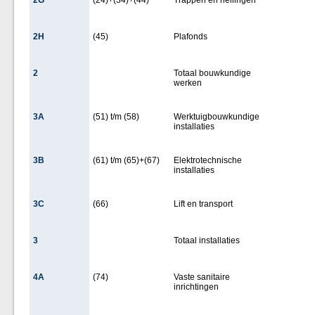
2G
(24)+(34)+(44)
Trappen en hellingen
2H
(45)
Plafonds
2
Totaal bouwkundige
werken
3A
(51) t/m (58)
Werktuigbouwkundige
installaties
3B
(61) t/m (65)+(67)
Elektrotechnische
installaties
3C
(66)
Lift en transport
3
Totaal installaties
4A
(74)
Vaste sanitaire
inrichtingen