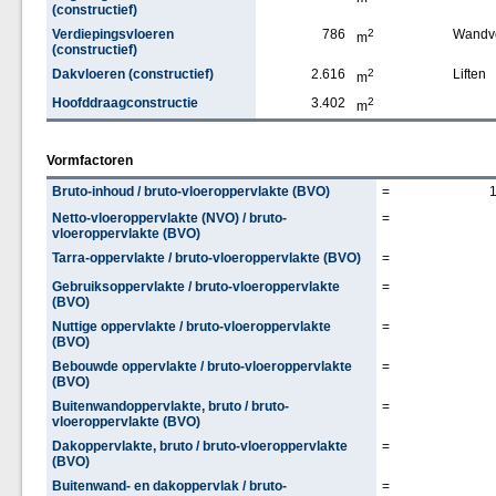
(constructief)
Verdiepingsvloeren
786
2
Wandv
m
(constructief)
Dakvloeren (constructief)
2.616
2
Liften
m
Hoofddraagconstructie
3.402
2
m
Vormfactoren
Bruto-inhoud / bruto-vloeroppervlakte (BVO)
=
Netto-vloeroppervlakte (NVO) / bruto-
=
vloeroppervlakte (BVO)
Tarra-oppervlakte / bruto-vloeroppervlakte (BVO)
=
Gebruiksoppervlakte / bruto-vloeroppervlakte
=
(BVO)
Nuttige oppervlakte / bruto-vloeroppervlakte
=
(BVO)
Bebouwde oppervlakte / bruto-vloeroppervlakte
=
(BVO)
Buitenwandoppervlakte, bruto / bruto-
=
vloeroppervlakte (BVO)
Dakoppervlakte, bruto / bruto-vloeroppervlakte
=
(BVO)
Buitenwand- en dakoppervlak / bruto-
=