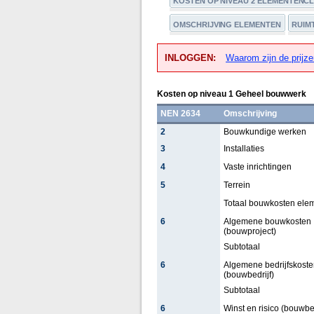
KOSTEN OP NIVEAU 2 ELEMENTENC
OMSCHRIJVING ELEMENTEN
RUIM
INLOGGEN:
Waarom zijn de prijze
Kosten op niveau 1 Geheel bouwwerk
NEN 2634
Omschrijving
2
Bouwkundige werken
3
Installaties
4
Vaste inrichtingen
5
Terrein
Totaal bouwkosten ele
6
Algemene bouwkosten
(bouwproject)
Subtotaal
6
Algemene bedrijfskoste
(bouwbedrijf)
Subtotaal
6
Winst en risico (bouwbed