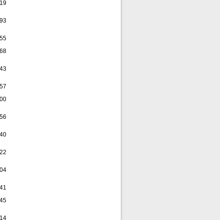
,19
,93
,55
,68
,43
,57
,00
,56
,40
,22
,04
,41
,45
,14