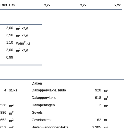
usief BTW
x,xx
x,xx
x,xx
3,00
2
m
.K/W
3,50
2
m
.K/W
1,10
2
W/(m
.K)
3,00
2
m
.K/W
0,99
Daken
4
stuks
Dakoppervlakte, bruto
920
2
m
Dakoppervlakte
918
2
m
.538
2
Dakopeningen
2
2
m
m
886
2
Gevels
m
652
2
Gevelomtrek
182
m
m
652
2
Buitenwandoppervlakte,
2.305
2