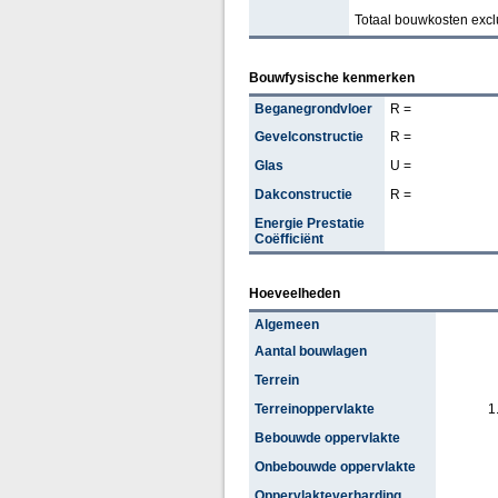
Totaal bouwkosten excl
Bouwfysische kenmerken
Beganegrondvloer
R =
Gevelconstructie
R =
Glas
U =
Dakconstructie
R =
Energie Prestatie
Coëfficiënt
Hoeveelheden
Algemeen
Aantal bouwlagen
Terrein
Terreinoppervlakte
1
Bebouwde oppervlakte
Onbebouwde oppervlakte
Oppervlakteverharding