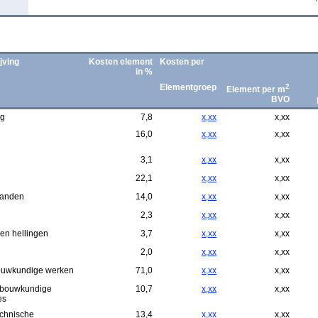
jving
Kosten element
Kosten per
in %
Elementgroep
2
Element per m
BVO
ng
7,8
x,xx
x,xx
16,0
x,xx
x,xx
3,1
x,xx
x,xx
22,1
x,xx
x,xx
anden
14,0
x,xx
x,xx
2,3
x,xx
x,xx
en hellingen
3,7
x,xx
x,xx
2,0
x,xx
x,xx
ouwkundige werken
71,0
x,xx
x,xx
gbouwkundige
10,7
x,xx
x,xx
es
echnische
13,4
x,xx
x,xx