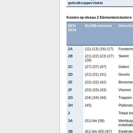
gebruiksoppervlakte
Kosten op niveau 2 Elementenclusters
NEN
NL/SfB-element
Omschri
2634
2A
(11) (13) (16) (17)
Funderi
2B
(21) (22) (23) (27)
Skelet
(28)
2C
(27) (37) (47)
Daken
2D
(21) (31) (41)
Gevels
2E
(22) (32) (42)
Binnenw
2F
(23) (33) (43)
Vloeren
2G
(24) (34) (44)
Trappen 
2H
(45)
Plafonds
2
Totaal b
3A
(51) t/m (58)
Werktui
installati
3B
(61) t/m (65) (67)
Elektrot