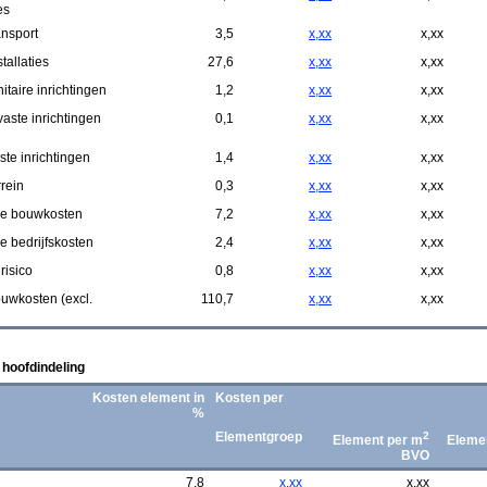
es
ransport
3,5
x,xx
x,xx
stallaties
27,6
x,xx
x,xx
itaire inrichtingen
1,2
x,xx
x,xx
aste inrichtingen
0,1
x,xx
x,xx
ste inrichtingen
1,4
x,xx
x,xx
rrein
0,3
x,xx
x,xx
e bouwkosten
7,2
x,xx
x,xx
 bedrijfskosten
2,4
x,xx
x,xx
risico
0,8
x,xx
x,xx
ouwkosten (excl.
110,7
x,xx
x,xx
 hoofdindeling
Kosten element in
Kosten per
%
Elementgroep
2
Element per m
Eleme
BVO
7,8
x,xx
x,xx