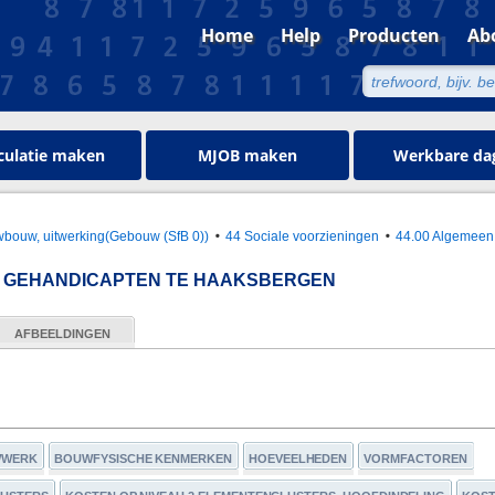
Home
Help
Producten
Ab
culatie maken
MJOB maken
Werkbare da
bouw, uitwerking(Gebouw (SfB 0))
44 Sociale voorzieningen
44.00 Algemeen
K GEHANDICAPTEN TE HAAKSBERGEN
AFBEELDINGEN
WWERK
BOUWFYSISCHE KENMERKEN
HOEVEELHEDEN
VORMFACTOREN