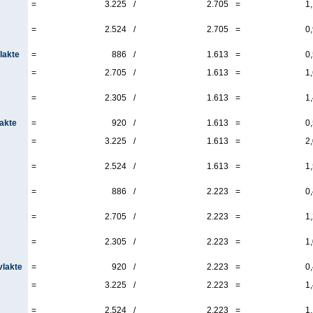
=
3.225
/
2.705
=
1
=
2.524
/
2.705
=
0
lakte
=
886
/
1.613
=
0
=
2.705
/
1.613
=
1
=
2.305
/
1.613
=
1
lakte
=
920
/
1.613
=
0
=
3.225
/
1.613
=
2
=
2.524
/
1.613
=
1
=
886
/
2.223
=
0
=
2.705
/
2.223
=
1
=
2.305
/
2.223
=
1
vlakte
=
920
/
2.223
=
0
=
3.225
/
2.223
=
1
=
2.524
/
2.223
=
1