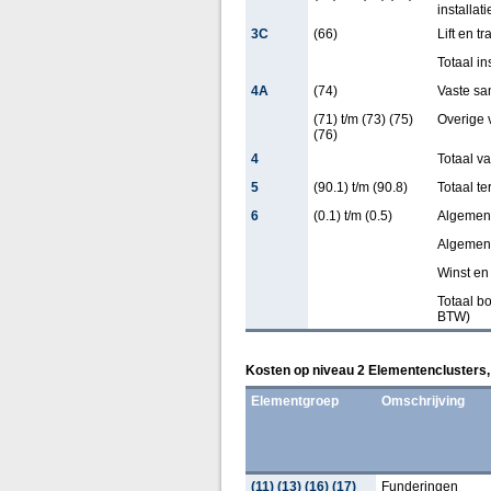
installati
3C
(66)
Lift en t
Totaal in
4A
(74)
Vaste san
(71) t/m (73) (75)
Overige v
(76)
4
Totaal va
5
(90.1) t/m (90.8)
Totaal te
6
(0.1) t/m (0.5)
Algemen
Algemene
Winst en 
Totaal b
BTW)
Kosten op niveau 2 Elementenclusters,
Elementgroep
Omschrijving
(11) (13) (16) (17)
Funderingen