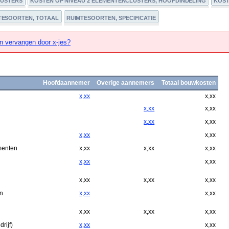
LUSTERS
KOSTEN OP NIVEAU 2 ELEMENTENCLUSTERS, HOOFDINDELING
KOST
TESOORTEN, TOTAAL
RUIMTESOORTEN, SPECIFICATIE
n vervangen door x-jes?
Hoofdaannemer
Overige aannemers
Totaal bouwkosten
x,xx
x,xx
x,xx
x,xx
x,xx
x,xx
x,xx
x,xx
menten
x,xx
x,xx
x,xx
x,xx
x,xx
x,xx
x,xx
x,xx
n
x,xx
x,xx
x,xx
x,xx
x,xx
rijf)
x,xx
x,xx