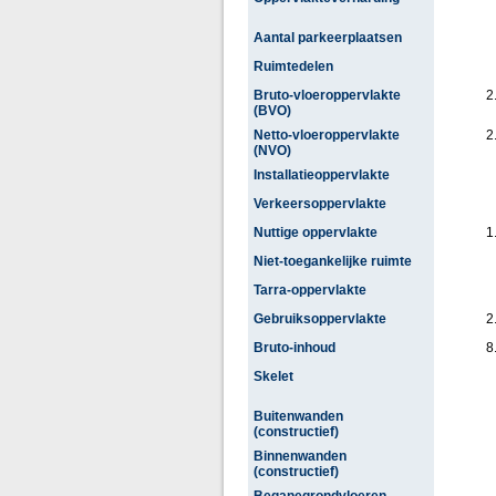
Aantal parkeerplaatsen
Ruimtedelen
Bruto-vloeroppervlakte
2
(BVO)
Netto-vloeroppervlakte
2
(NVO)
Installatieoppervlakte
Verkeersoppervlakte
Nuttige oppervlakte
1
Niet-toegankelijke ruimte
Tarra-oppervlakte
Gebruiksoppervlakte
2
Bruto-inhoud
8
Skelet
Buitenwanden
(constructief)
Binnenwanden
(constructief)