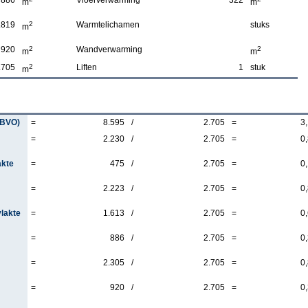
886
Vloerverwarming
322
m
m
.819
2
Warmtelichamen
stuks
m
920
2
Wandverwarming
2
m
m
.705
2
Liften
1
stuk
m
(BVO)
=
8.595
/
2.705
=
3
=
2.230
/
2.705
=
0
akte
=
475
/
2.705
=
0
=
2.223
/
2.705
=
0
vlakte
=
1.613
/
2.705
=
0
=
886
/
2.705
=
0
=
2.305
/
2.705
=
0
=
920
/
2.705
=
0