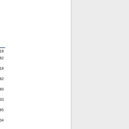
,18
,82
,18
,82
,60
,33
,85
,34