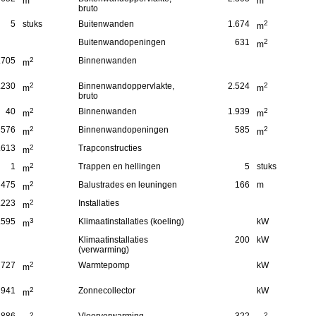
m
m
bruto
5
stuks
Buitenwanden
1.674
2
m
Buitenwandopeningen
631
2
m
.705
2
Binnenwanden
m
.230
2
Binnenwandoppervlakte,
2.524
2
m
m
bruto
40
2
Binnenwanden
1.939
2
m
m
576
2
Binnenwandopeningen
585
2
m
m
.613
2
Trapconstructies
m
1
2
Trappen en hellingen
5
stuks
m
475
2
Balustrades en leuningen
166
m
m
.223
2
Installaties
m
.595
3
Klimaatinstallaties (koeling)
kW
m
Klimaatinstallaties
200
kW
(verwarming)
727
2
Warmtepomp
kW
m
941
2
Zonnecollector
kW
m
2
2