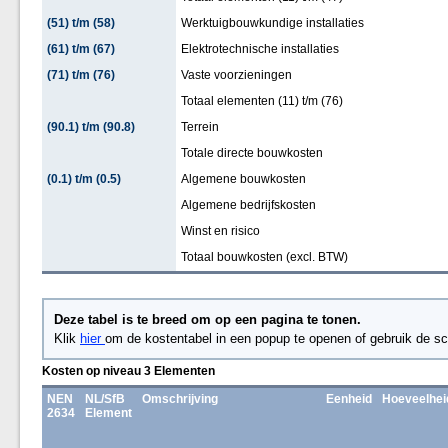
(51) t/m (58)
Werktuigbouwkundige installaties
(61) t/m (67)
Elektrotechnische installaties
(71) t/m (76)
Vaste voorzieningen
Totaal elementen (11) t/m (76)
(90.1) t/m (90.8)
Terrein
Totale directe bouwkosten
(0.1) t/m (0.5)
Algemene bouwkosten
Algemene bedrijfskosten
Winst en risico
Totaal bouwkosten (excl. BTW)
Deze tabel is te breed om op een pagina te tonen.
Klik
hier
om de kostentabel in een popup te openen of gebruik de sc
Kosten op niveau 3 Elementen
NEN
NL/SfB
Omschrijving
Eenheid
Hoeveelhei
2634
Element