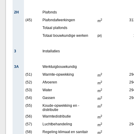
2H
Plafonds
(45)
Plafondafwerkingen
2
31
m
Totaal plafonds
Totaal bouwkundige werken
prj
3
Installaties
3A
Werktuigbouwkundig
(51)
Warmte-opwekking
2
29
m
(52)
Afvoeren
2
29
m
(53)
Water
2
29
m
(54)
Gassen
2
29
m
(55)
Koude-opwekking en -
2
m
distributie
(56)
Warmtedistributie
2
m
(57)
Luchtbehandeling
2
29
m
(58)
Regeling klimaat en sanitair
2
m