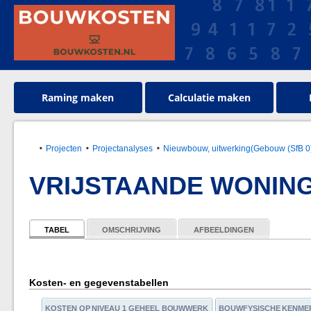
Raming maken
Calculatie maken
Projecten
Projectanalyses
Nieuwbouw, uitwerking(Gebouw (SfB 0
VRIJSTAANDE WONIN
TABEL
OMSCHRIJVING
AFBEELDINGEN
Kosten- en gegevenstabellen
KOSTEN OP NIVEAU 1 GEHEEL BOUWWERK
BOUWFYSISCHE KENME