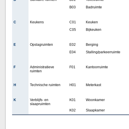
B03
Badruimte
C
Keukens
C01
Keuken
C05
Bijkeuken
E
Opslagruimten
E02
Berging
E04
Stalling/parkeerruimte
F
Administratieve
F01
Kantoorruimte
ruimten
H
Technische ruimten
H01
Meterkast
K
Verblijfs- en
K01
Woonkamer
slaapruimten
K02
Slaapkamer