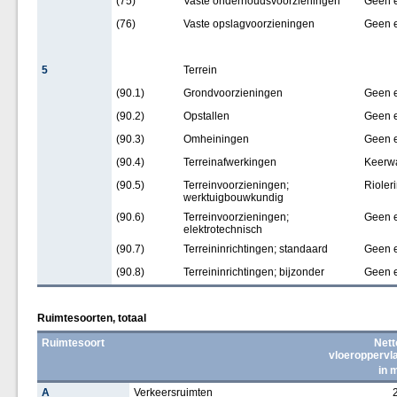
(75)
Vaste onderhoudsvoorzieningen
Geen 
(76)
Vaste opslagvoorzieningen
Geen 
5
Terrein
(90.1)
Grondvoorzieningen
Geen 
(90.2)
Opstallen
Geen 
(90.3)
Omheiningen
Geen 
(90.4)
Terreinafwerkingen
Keerw
(90.5)
Terreinvoorzieningen;
Rioler
werktuigbouwkundig
(90.6)
Terreinvoorzieningen;
Geen 
elektrotechnisch
(90.7)
Terreininrichtingen; standaard
Geen 
(90.8)
Terreininrichtingen; bijzonder
Geen 
Ruimtesoorten, totaal
Ruimtesoort
Nett
vloeroppervl
in 
A
Verkeersruimten