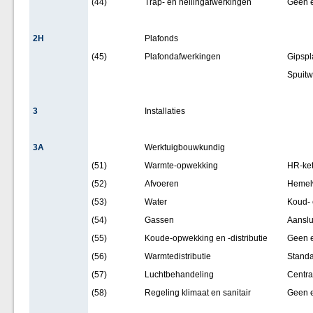
(44)
Trap- en hellingafwerkingen
Geen 
2H
Plafonds
(45)
Plafondafwerkingen
Gipspl
Spuitw
3
Installaties
3A
Werktuigbouwkundig
(51)
Warmte-opwekking
HR-ket
(52)
Afvoeren
Hemelw
(53)
Water
Koud- 
(54)
Gassen
Aanslu
(55)
Koude-opwekking en -distributie
Geen 
(56)
Warmtedistributie
Standa
(57)
Luchtbehandeling
Centra
(58)
Regeling klimaat en sanitair
Geen 