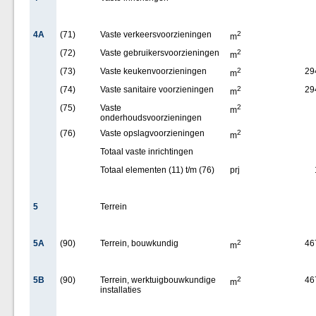
4A
(71)
Vaste verkeersvoorzieningen
2
m
(72)
Vaste gebruikersvoorzieningen
2
m
(73)
Vaste keukenvoorzieningen
2
29
m
(74)
Vaste sanitaire voorzieningen
2
29
m
(75)
Vaste
2
m
onderhoudsvoorzieningen
(76)
Vaste opslagvoorzieningen
2
m
Totaal vaste inrichtingen
Totaal elementen (11) t/m (76)
prj
5
Terrein
5A
(90)
Terrein, bouwkundig
2
46
m
5B
(90)
Terrein, werktuigbouwkundige
2
46
m
installaties