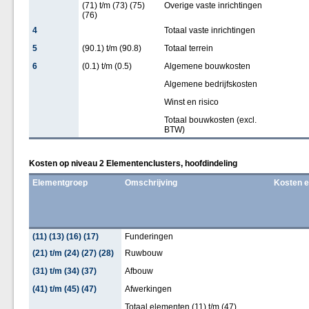
(71) t/m (73) (75)
Overige vaste inrichtingen
(76)
4
Totaal vaste inrichtingen
5
(90.1) t/m (90.8)
Totaal terrein
6
(0.1) t/m (0.5)
Algemene bouwkosten
Algemene bedrijfskosten
Winst en risico
Totaal bouwkosten (excl.
BTW)
Kosten op niveau 2 Elementenclusters, hoofdindeling
Elementgroep
Omschrijving
Kosten 
(11) (13) (16) (17)
Funderingen
(21) t/m (24) (27) (28)
Ruwbouw
(31) t/m (34) (37)
Afbouw
(41) t/m (45) (47)
Afwerkingen
Totaal elementen (11) t/m (47)