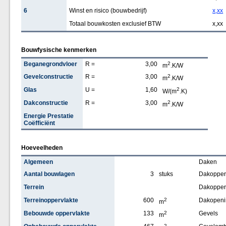
6
Winst en risico (bouwbedrijf)
x,xx
Totaal bouwkosten exclusief BTW
x,xx
Bouwfysische kenmerken
Beganegrondvloer
R =
3,00
2
m
.K/W
Gevelconstructie
R =
3,00
2
m
.K/W
Glas
U =
1,60
2
W/(m
.K)
Dakconstructie
R =
3,00
2
m
.K/W
Energie Prestatie
Coëfficiënt
Hoeveelheden
Algemeen
Daken
Aantal bouwlagen
3
stuks
Dakopperv
Terrein
Dakopper
Terreinoppervlakte
600
2
Dakopeni
m
Bebouwde oppervlakte
133
2
Gevels
m
2