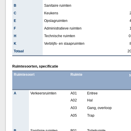
B
Sanitaire ruimten
C
Keukens
E
Opslagruimten
F
Administratieve ruimten
H
Technische ruimten
0
K
Verblijfs- en slaapruimten
Totaal
2
Ruimtesoorten, specificatie
Ruimtesoort
Ruimte
N
A
Verkeersruimten
A01
Entree
A02
Hal
A03
Gang, overloop
A05
Trap
B
Sanitaire ruimten
B01
Toiletruimte