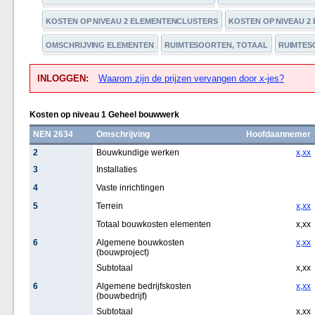
KOSTEN OP NIVEAU 2 ELEMENTENCLUSTERS
KOSTEN OP NIVEAU 2
OMSCHRIJVING ELEMENTEN
RUIMTESOORTEN, TOTAAL
RUIMTESO
INLOGGEN:
Waarom zijn de prijzen vervangen door x-jes?
Kosten op niveau 1 Geheel bouwwerk
NEN 2634
Omschrijving
Hoofdaannemer
2
Bouwkundige werken
x,xx
3
Installaties
4
Vaste inrichtingen
5
Terrein
x,xx
Totaal bouwkosten elementen
x,xx
6
Algemene bouwkosten
x,xx
(bouwproject)
Subtotaal
x,xx
6
Algemene bedrijfskosten
x,xx
(bouwbedrijf)
Subtotaal
x,xx