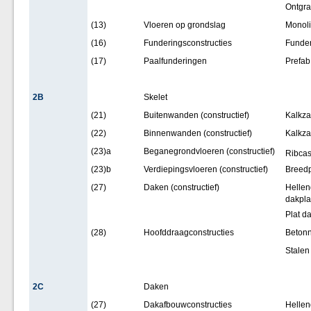
Ontgra
(13)
Vloeren op grondslag
Monoli
(16)
Funderingsconstructies
Funder
(17)
Paalfunderingen
Prefab
2B
Skelet
(21)
Buitenwanden (constructief)
Kalkza
(22)
Binnenwanden (constructief)
Kalkza
(23)a
Beganegrondvloeren (constructief)
Ribcas
(23)b
Verdiepingsvloeren (constructief)
Breedp
(27)
Daken (constructief)
Hellen
dakpla
Plat d
(28)
Hoofddraagconstructies
Betonn
Stalen 
2C
Daken
(27)
Dakafbouwconstructies
Hellen