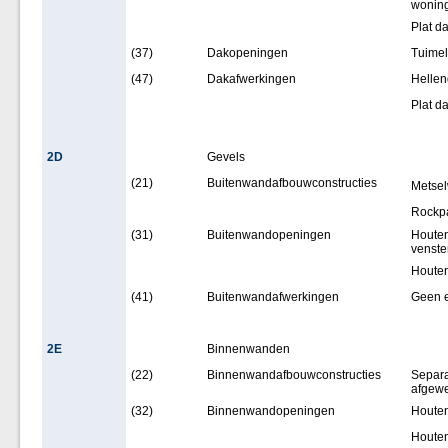
woning
Plat d
(37)
Dakopeningen
Tuimel
(47)
Dakafwerkingen
Hellen
Plat d
2D
Gevels
(21)
Buitenwandafbouwconstructies
Metsel
Rockpa
(31)
Buitenwandopeningen
Houten
venste
Houten
(41)
Buitenwandafwerkingen
Geen 
2E
Binnenwanden
(22)
Binnenwandafbouwconstructies
Separa
afgewe
(32)
Binnenwandopeningen
Houten
Houten