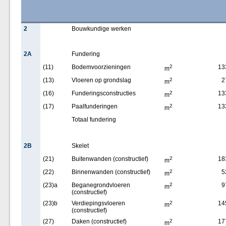
2
Bouwkundige werken
2A
Fundering
(11)
Bodemvoorzieningen
2
13
m
(13)
Vloeren op grondslag
2
2
m
(16)
Funderingsconstructies
2
13
m
(17)
Paalfunderingen
2
13
m
Totaal fundering
2B
Skelet
(21)
Buitenwanden (constructief)
2
18
m
(22)
Binnenwanden (constructief)
2
5
m
(23)a
Beganegrondvloeren
2
9
m
(constructief)
(23)b
Verdiepingsvloeren
2
14
m
(constructief)
(27)
Daken (constructief)
2
17
m