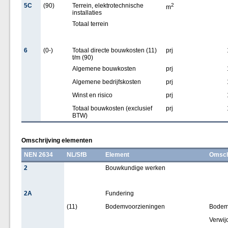
5C
(90)
Terrein, elektrotechnische
2
m
installaties
Totaal terrein
6
(0-)
Totaal directe bouwkosten (11)
prj
t/m (90)
Algemene bouwkosten
prj
Algemene bedrijfskosten
prj
Winst en risico
prj
Totaal bouwkosten (exclusief
prj
BTW)
Omschrijving elementen
NEN 2634
NL/SfB
Element
Omsch
2
Bouwkundige werken
2A
Fundering
(11)
Bodemvoorzieningen
Bodems
Verwijd