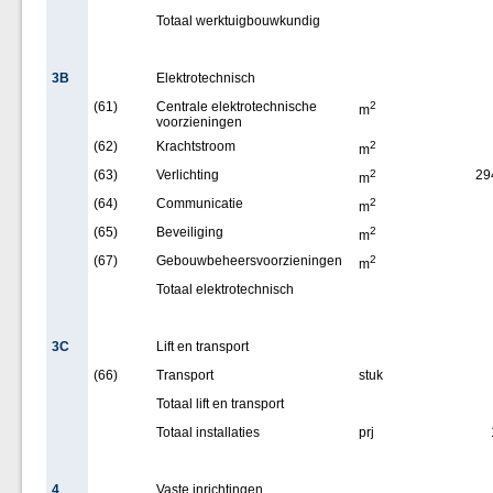
Totaal werktuigbouwkundig
3B
Elektrotechnisch
(61)
Centrale elektrotechnische
2
m
voorzieningen
(62)
Krachtstroom
2
m
(63)
Verlichting
2
29
m
(64)
Communicatie
2
m
(65)
Beveiliging
2
m
(67)
Gebouwbeheersvoorzieningen
2
m
Totaal elektrotechnisch
3C
Lift en transport
(66)
Transport
stuk
Totaal lift en transport
Totaal installaties
prj
4
Vaste inrichtingen