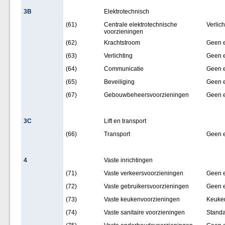
3B
Elektrotechnisch
(61)
Centrale elektrotechnische
Verlich
voorzieningen
(62)
Krachtstroom
Geen 
(63)
Verlichting
Geen 
(64)
Communicatie
Geen 
(65)
Beveiliging
Geen 
(67)
Gebouwbeheersvoorzieningen
Geen 
3C
Lift en transport
(66)
Transport
Geen 
4
Vaste inrichtingen
(71)
Vaste verkeersvoorzieningen
Geen 
(72)
Vaste gebruikersvoorzieningen
Geen 
(73)
Vaste keukenvoorzieningen
Keuken
(74)
Vaste sanitaire voorzieningen
Standa