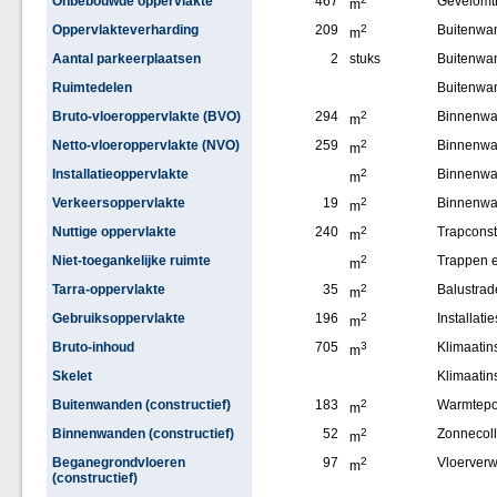
Onbebouwde oppervlakte
467
Gevelomt
m
Oppervlakteverharding
209
2
Buitenwan
m
Aantal parkeerplaatsen
2
stuks
Buitenwa
Ruimtedelen
Buitenwa
Bruto-vloeroppervlakte (BVO)
294
2
Binnenw
m
Netto-vloeroppervlakte (NVO)
259
2
Binnenwan
m
Installatieoppervlakte
2
Binnenw
m
Verkeersoppervlakte
19
2
Binnenwa
m
Nuttige oppervlakte
240
2
Trapconst
m
Niet-toegankelijke ruimte
2
Trappen e
m
Tarra-oppervlakte
35
2
Balustrad
m
Gebruiksoppervlakte
196
2
Installatie
m
Bruto-inhoud
705
3
Klimaatins
m
Skelet
Klimaatin
Buitenwanden (constructief)
183
2
Warmtep
m
Binnenwanden (constructief)
52
2
Zonnecoll
m
Beganegrondvloeren
97
2
Vloerver
m
(constructief)