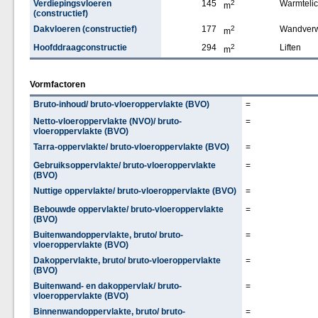
Verdiepingsvloeren
145
2
Warmteli
m
(constructief)
Dakvloeren (constructief)
177
2
Wandver
m
Hoofddraagconstructie
294
2
Liften
m
Vormfactoren
Bruto-inhoud/ bruto-vloeroppervlakte (BVO)
=
Netto-vloeroppervlakte (NVO)/ bruto-
=
vloeroppervlakte (BVO)
Tarra-oppervlakte/ bruto-vloeroppervlakte (BVO)
=
Gebruiksoppervlakte/ bruto-vloeroppervlakte
=
(BVO)
Nuttige oppervlakte/ bruto-vloeroppervlakte (BVO)
=
Bebouwde oppervlakte/ bruto-vloeroppervlakte
=
(BVO)
Buitenwandoppervlakte, bruto/ bruto-
=
vloeroppervlakte (BVO)
Dakoppervlakte, bruto/ bruto-vloeroppervlakte
=
(BVO)
Buitenwand- en dakoppervlak/ bruto-
=
vloeroppervlakte (BVO)
Binnenwandoppervlakte, bruto/ bruto-
=