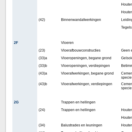
Houten
Houten
(42)
Binnenwandafwerkingen
Leidin
Tegels
2F
Vloeren
(23)
Vloerafbouwconstructies
Geen 
(33)a
Vloeropeningen, begane grond
Geïsol
(33)b
Vloeropeningen, verdiepingen
Betimm
(43)a
Vloerafwerkingen, begane grond
Cement
specie
(43)b
Vloerafwerkingen, verdiepingen
Cement
specie
2G
Trappen en hellingen
(24)
Trappen en hellingen
Houten
Houten
(34)
Balustrades en leuningen
Houten