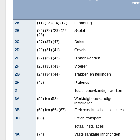
elem
2A
(11) (13) (16) (17)
Fundering
2B
(21) (22) (23) (27)
Skelet
(28)
2C
(27) (37) (47)
Daken
2D
(21) (31) (41)
Gevels
2E
(22) (32) (42)
Binnenwanden
2F
(23) (33) (43)
Vloeren
2G
(24) (34) (44)
Trappen en hellingen
2H
(45)
Plafonds
2
Totaal bouwkundige werken
3A
(51) t/m (58)
Werktuigbouwkundige
installaties
3B
(61) t/m (65) (67)
Elektrotechnische installaties
3C
(66)
Lift en transport
Totaal installaties
4A
(74)
Vaste sanitaire inrichtingen