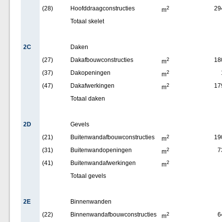
(28)
Hoofddraagconstructies
2
29
m
Totaal skelet
2C
Daken
(27)
Dakafbouwconstructies
2
18
m
(37)
Dakopeningen
2
m
(47)
Dakafwerkingen
2
17
m
Totaal daken
2D
Gevels
(21)
Buitenwandafbouwconstructies
2
19
m
(31)
Buitenwandopeningen
2
7
m
(41)
Buitenwandafwerkingen
2
m
Totaal gevels
2E
Binnenwanden
(22)
Binnenwandafbouwconstructies
2
6
m