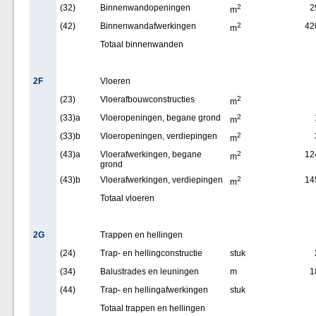
(32)
Binnenwandopeningen
2
2
m
(42)
Binnenwandafwerkingen
2
42
m
Totaal binnenwanden
2F
Vloeren
(23)
Vloerafbouwconstructies
2
m
(33)a
Vloeropeningen, begane grond
2
m
(33)b
Vloeropeningen, verdiepingen
2
m
(43)a
Vloerafwerkingen, begane
2
12
m
grond
(43)b
Vloerafwerkingen, verdiepingen
2
14
m
Totaal vloeren
2G
Trappen en hellingen
(24)
Trap- en hellingconstructie
stuk
(34)
Balustrades en leuningen
m
1
(44)
Trap- en hellingafwerkingen
stuk
Totaal trappen en hellingen