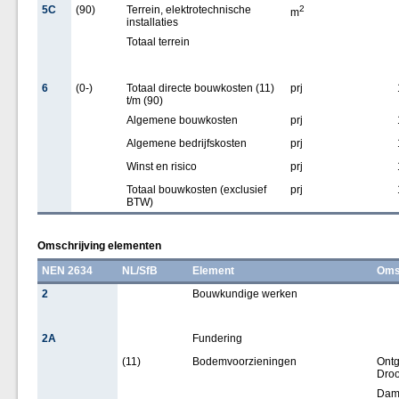
5C
(90)
Terrein, elektrotechnische
2
m
installaties
Totaal terrein
6
(0-)
Totaal directe bouwkosten (11)
prj
t/m (90)
Algemene bouwkosten
prj
Algemene bedrijfskosten
prj
Winst en risico
prj
Totaal bouwkosten (exclusief
prj
BTW)
Omschrijving elementen
NEN 2634
NL/SfB
Element
Oms
2
Bouwkundige werken
2A
Fundering
(11)
Bodemvoorzieningen
Ontg
Dro
Damw