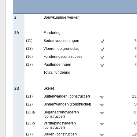
2
Bouwkundige werken
2A
Fundering
(11)
Bodemvoorzieningen
2
7
m
(13)
Vloeren op grondslag
2
7
m
(16)
Funderingsconstructies
2
7
m
(17)
Paalfunderingen
2
7
m
Totaal fundering
2B
Skelet
(21)
Buitenwanden (constructief)
2
23
m
(22)
Binnenwanden (constructief)
2
5
m
(23)a
Beganegrondvloeren
2
6
m
(constructief)
(23)b
Verdiepingsvloeren
2
6
m
(constructief)
(27)
Daken (constructief)
2
12
m