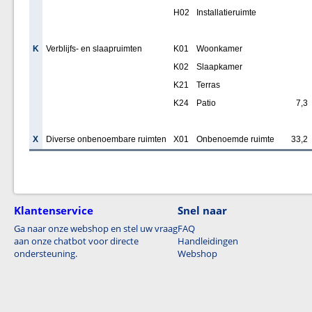
H02
Installatieruimte
K
Verblijfs- en slaapruimten
K01
Woonkamer
K02
Slaapkamer
K21
Terras
K24
Patio
7,3
X
Diverse onbenoembare ruimten
X01
Onbenoemde ruimte
33,2
Klantenservice
Snel naar
Ga naar onze webshop en stel uw vraag
FAQ
aan onze chatbot voor directe
Handleidingen
ondersteuning.
Webshop