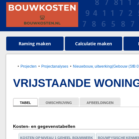
Raming maken
Calculatie maken
Projecten
Projectanalyses
Nieuwbouw, uitwerking(Gebouw (SfB 0
VRIJSTAANDE WONIN
TABEL
OMSCHRIJVING
AFBEELDINGEN
Kosten- en gegevenstabellen
KOSTEN OP NIVEAU 1 GEHEEL BOUWWERK
BOUWFYSISCHE KENME