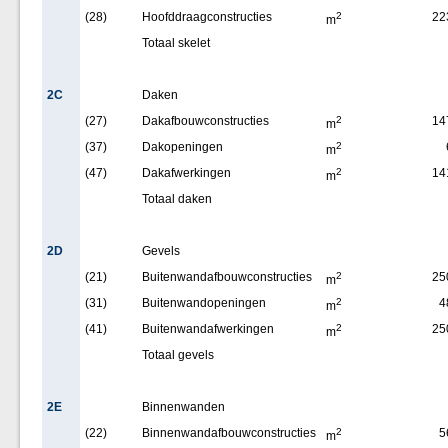
(28)
Hoofddraagconstructies
2
22
m
Totaal skelet
2C
Daken
(27)
Dakafbouwconstructies
2
14
m
(37)
Dakopeningen
2
m
(47)
Dakafwerkingen
2
14
m
Totaal daken
2D
Gevels
(21)
Buitenwandafbouwconstructies
2
25
m
(31)
Buitenwandopeningen
2
4
m
(41)
Buitenwandafwerkingen
2
25
m
Totaal gevels
2E
Binnenwanden
(22)
Binnenwandafbouwconstructies
2
5
m