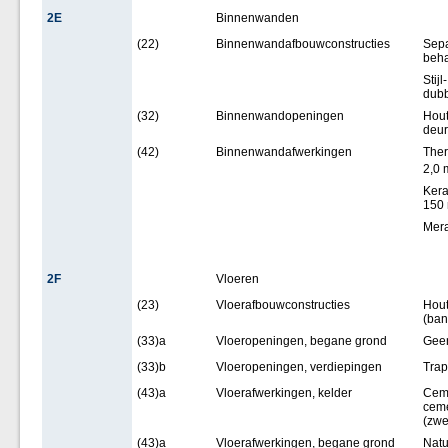
2E
Binnenwanden
(22)
Binnenwandafbouwconstructies
Sepa
beha
Stij
dubb
(32)
Binnenwandopeningen
Hout
deur
(42)
Binnenwandafwerkingen
Ther
2,0 
Kera
150
Mera
2F
Vloeren
(23)
Vloerafbouwconstructies
Hout
(ban
(33)a
Vloeropeningen, begane grond
Gee
(33)b
Vloeropeningen, verdiepingen
Trap
(43)a
Vloerafwerkingen, kelder
Ceme
ceme
(zw
(43)a
Vloerafwerkingen, begane grond
Natu