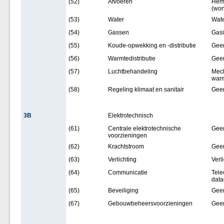
(52)
Afvoeren
Heme
(won
(53)
Water
Wate
(54)
Gassen
Gasi
(55)
Koude-opwekking en -distributie
Gee
(56)
Warmtedistributie
Gee
(57)
Luchtbehandeling
Mech
warm
(58)
Regeling klimaat en sanitair
Gee
3B
Elektrotechnisch
(61)
Centrale elektrotechnische
Gee
voorzieningen
(62)
Krachtstroom
Gee
(63)
Verlichting
Verl
(64)
Communicatie
Tele
data
(65)
Beveiliging
Gee
(67)
Gebouwbeheersvoorzieningen
Gee