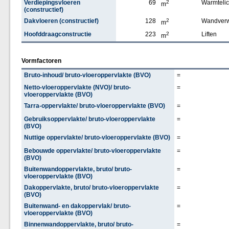
Verdiepingsvloeren
69
2
Warmteli
m
(constructief)
Dakvloeren (constructief)
128
2
Wandver
m
Hoofddraagconstructie
223
2
Liften
m
Vormfactoren
Bruto-inhoud/ bruto-vloeroppervlakte (BVO)
=
Netto-vloeroppervlakte (NVO)/ bruto-
=
vloeroppervlakte (BVO)
Tarra-oppervlakte/ bruto-vloeroppervlakte (BVO)
=
Gebruiksoppervlakte/ bruto-vloeroppervlakte
=
(BVO)
Nuttige oppervlakte/ bruto-vloeroppervlakte (BVO)
=
Bebouwde oppervlakte/ bruto-vloeroppervlakte
=
(BVO)
Buitenwandoppervlakte, bruto/ bruto-
=
vloeroppervlakte (BVO)
Dakoppervlakte, bruto/ bruto-vloeroppervlakte
=
(BVO)
Buitenwand- en dakoppervlak/ bruto-
=
vloeroppervlakte (BVO)
Binnenwandoppervlakte, bruto/ bruto-
=