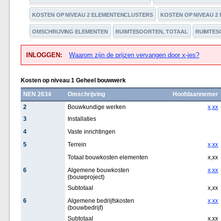
KOSTEN OP NIVEAU 2 ELEMENTENCLUSTERS
KOSTEN OP NIVEAU 2
OMSCHRIJVING ELEMENTEN
RUIMTESOORTEN, TOTAAL
RUIMTESO
INLOGGEN:
Waarom zijn de prijzen vervangen door x-jes?
Kosten op niveau 1 Geheel bouwwerk
NEN 2634
Omschrijving
Hoofdaannemer
2
Bouwkundige werken
x,xx
3
Installaties
4
Vaste inrichtingen
5
Terrein
x,xx
Totaal bouwkosten elementen
x,xx
6
Algemene bouwkosten
x,xx
(bouwproject)
Subtotaal
x,xx
6
Algemene bedrijfskosten
x,xx
(bouwbedrijf)
Subtotaal
x,xx