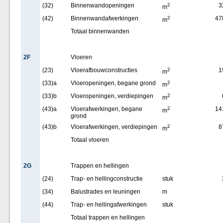
(32)
Binnenwandopeningen
2
3
m
(42)
Binnenwandafwerkingen
2
47
m
Totaal binnenwanden
2F
Vloeren
(23)
Vloerafbouwconstructies
2
1
m
(33)a
Vloeropeningen, begane grond
2
m
(33)b
Vloeropeningen, verdiepingen
2
m
(43)a
Vloerafwerkingen, begane
2
14
m
grond
(43)b
Vloerafwerkingen, verdiepingen
2
8
m
Totaal vloeren
2G
Trappen en hellingen
(24)
Trap- en hellingconstructie
stuk
(34)
Balustrades en leuningen
m
(44)
Trap- en hellingafwerkingen
stuk
Totaal trappen en hellingen