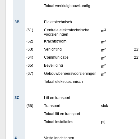
Totaal werktuigbouwkundig
3B
Elektrotechnisch
(61)
Centrale elektrotechnische
2
m
voorzieningen
(62)
Krachtstroom
2
m
(63)
Verlichting
2
22
m
(64)
Communicatie
2
22
m
(65)
Beveiliging
2
m
(67)
Gebouwbeheersvoorzieningen
2
m
Totaal elektrotechnisch
3C
Lift en transport
(66)
Transport
stuk
Totaal lift en transport
Totaal installaties
prj
4
Vaste inrichtingen