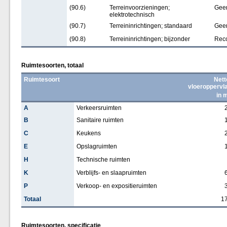
(90.6)
Terreinvoorzieningen;
Gee
elektrotechnisch
(90.7)
Terreininrichtingen; standaard
Gee
(90.8)
Terreininrichtingen; bijzonder
Reco
Ruimtesoorten, totaal
Ruimtesoort
Nett
vloeroppervl
in 
A
Verkeersruimten
B
Sanitaire ruimten
C
Keukens
E
Opslagruimten
H
Technische ruimten
K
Verblijfs- en slaapruimten
P
Verkoop- en expositieruimten
Totaal
1
Ruimtesoorten, specificatie