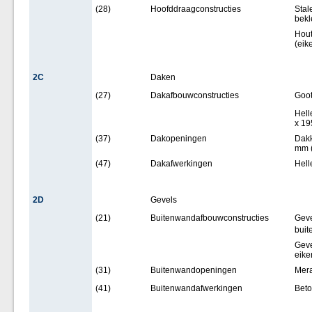
(28)
Hoofddraagconstructies
Stal
bekl
Hout
(eik
2C
Daken
(27)
Dakafbouwconstructies
Goot
Hell
x 1
(37)
Dakopeningen
Dakk
mm (
(47)
Dakafwerkingen
Hell
2D
Gevels
(21)
Buitenwandafbouwconstructies
Geve
buit
Geve
eike
(31)
Buitenwandopeningen
Mera
(41)
Buitenwandafwerkingen
Beto