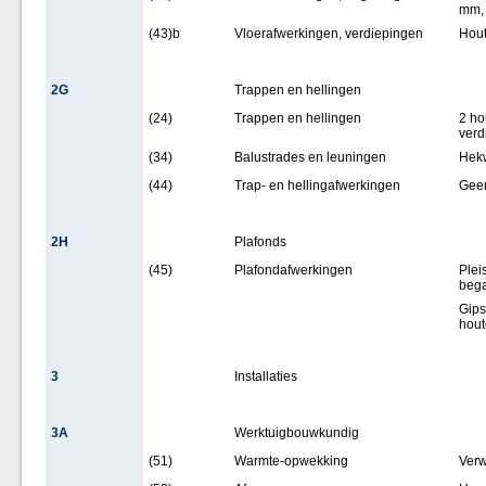
mm, 
(43)b
Vloerafwerkingen, verdiepingen
Hout
2G
Trappen en hellingen
(24)
Trappen en hellingen
2 ho
verd
(34)
Balustrades en leuningen
Hekw
(44)
Trap- en hellingafwerkingen
Gee
2H
Plafonds
(45)
Plafondafwerkingen
Plei
bega
Gips
hout
3
Installaties
3A
Werktuigbouwkundig
(51)
Warmte-opwekking
Verw