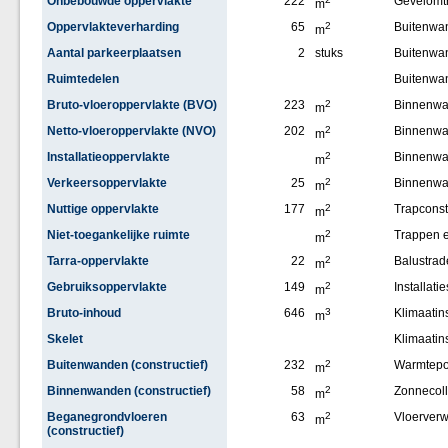
Onbebouwde oppervlakte
222
Gevelomt
m
Oppervlakteverharding
65
2
Buitenwan
m
Aantal parkeerplaatsen
2
stuks
Buitenwa
Ruimtedelen
Buitenwa
Bruto-vloeroppervlakte (BVO)
223
2
Binnenw
m
Netto-vloeroppervlakte (NVO)
202
2
Binnenwan
m
Installatieoppervlakte
2
Binnenw
m
Verkeersoppervlakte
25
2
Binnenwa
m
Nuttige oppervlakte
177
2
Trapconst
m
Niet-toegankelijke ruimte
2
Trappen e
m
Tarra-oppervlakte
22
2
Balustrad
m
Gebruiksoppervlakte
149
2
Installatie
m
Bruto-inhoud
646
3
Klimaatins
m
Skelet
Klimaatin
Buitenwanden (constructief)
232
2
Warmtep
m
Binnenwanden (constructief)
58
2
Zonnecoll
m
Beganegrondvloeren
63
2
Vloerver
m
(constructief)