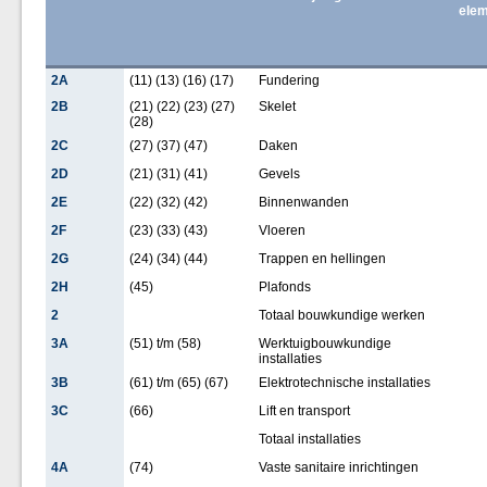
elem
2A
(11) (13) (16) (17)
Fundering
2B
(21) (22) (23) (27)
Skelet
(28)
2C
(27) (37) (47)
Daken
2D
(21) (31) (41)
Gevels
2E
(22) (32) (42)
Binnenwanden
2F
(23) (33) (43)
Vloeren
2G
(24) (34) (44)
Trappen en hellingen
2H
(45)
Plafonds
2
Totaal bouwkundige werken
3A
(51) t/m (58)
Werktuigbouwkundige
installaties
3B
(61) t/m (65) (67)
Elektrotechnische installaties
3C
(66)
Lift en transport
Totaal installaties
4A
(74)
Vaste sanitaire inrichtingen