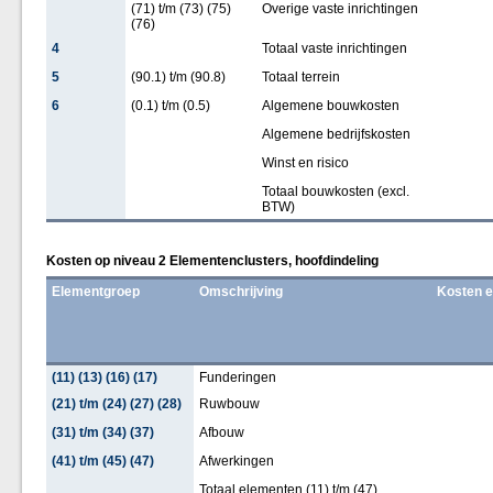
(71) t/m (73) (75)
Overige vaste inrichtingen
(76)
4
Totaal vaste inrichtingen
5
(90.1) t/m (90.8)
Totaal terrein
6
(0.1) t/m (0.5)
Algemene bouwkosten
Algemene bedrijfskosten
Winst en risico
Totaal bouwkosten (excl.
BTW)
Kosten op niveau 2 Elementenclusters, hoofdindeling
Elementgroep
Omschrijving
Kosten 
(11) (13) (16) (17)
Funderingen
(21) t/m (24) (27) (28)
Ruwbouw
(31) t/m (34) (37)
Afbouw
(41) t/m (45) (47)
Afwerkingen
Totaal elementen (11) t/m (47)