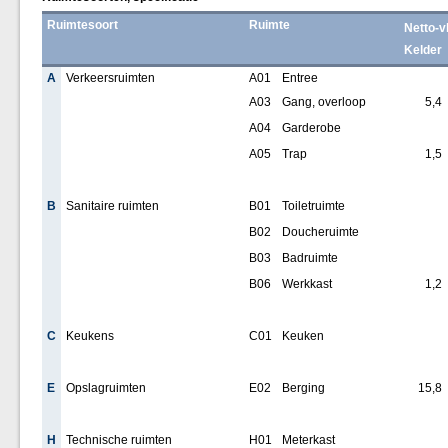
Ruimtesoort
Ruimte
Netto-v
Kelder
A
Verkeersruimten
A01
Entree
A03
Gang, overloop
5,4
A04
Garderobe
A05
Trap
1,5
B
Sanitaire ruimten
B01
Toiletruimte
B02
Doucheruimte
B03
Badruimte
B06
Werkkast
1,2
C
Keukens
C01
Keuken
E
Opslagruimten
E02
Berging
15,8
H
Technische ruimten
H01
Meterkast