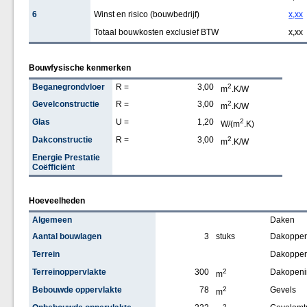
6
Winst en risico (bouwbedrijf)
x,xx
Totaal bouwkosten exclusief BTW
x,xx
Bouwfysische kenmerken
Beganegrondvloer
R =
3,00
2
m
.K/W
Gevelconstructie
R =
3,00
2
m
.K/W
Glas
U =
1,20
2
W/(m
.K)
Dakconstructie
R =
3,00
2
m
.K/W
Energie Prestatie
Coëfficiënt
Hoeveelheden
Algemeen
Daken
Aantal bouwlagen
3
stuks
Dakopperv
Terrein
Dakopper
Terreinoppervlakte
300
2
Dakopeni
m
Bebouwde oppervlakte
78
2
Gevels
m
2