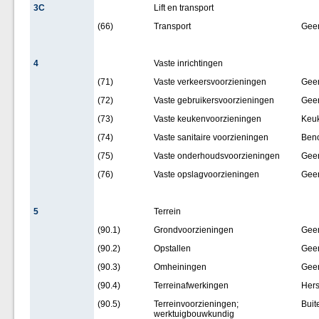
3C
Lift en transport
(66)
Transport
Gee
4
Vaste inrichtingen
(71)
Vaste verkeersvoorzieningen
Gee
(72)
Vaste gebruikersvoorzieningen
Gee
(73)
Vaste keukenvoorzieningen
Keuk
(74)
Vaste sanitaire voorzieningen
Beno
(75)
Vaste onderhoudsvoorzieningen
Gee
(76)
Vaste opslagvoorzieningen
Gee
5
Terrein
(90.1)
Grondvoorzieningen
Gee
(90.2)
Opstallen
Gee
(90.3)
Omheiningen
Gee
(90.4)
Terreinafwerkingen
Hers
(90.5)
Terreinvoorzieningen;
Buit
werktuigbouwkundig