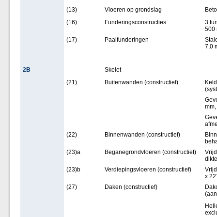
(13)
Vloeren op grondslag
Beto
(16)
Funderingsconstructies
3 fu
500
(17)
Paalfunderingen
Stal
7,0 
2B
Skelet
(21)
Buitenwanden (constructief)
Keld
(sy
Geve
mm, 
Geve
afme
(22)
Binnenwanden (constructief)
Binn
beha
(23)a
Beganegrondvloeren (constructief)
Vrij
dikt
(23)b
Verdiepingsvloeren (constructief)
Vrij
x 22
(27)
Daken (constructief)
Dakc
(aa
Hell
excl