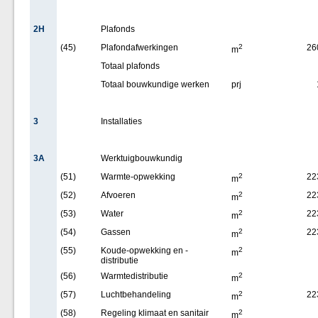
2H
Plafonds
(45)
Plafondafwerkingen
2
26
m
Totaal plafonds
Totaal bouwkundige werken
prj
3
Installaties
3A
Werktuigbouwkundig
(51)
Warmte-opwekking
2
22
m
(52)
Afvoeren
2
22
m
(53)
Water
2
22
m
(54)
Gassen
2
22
m
(55)
Koude-opwekking en -
2
m
distributie
(56)
Warmtedistributie
2
m
(57)
Luchtbehandeling
2
22
m
(58)
Regeling klimaat en sanitair
2
m