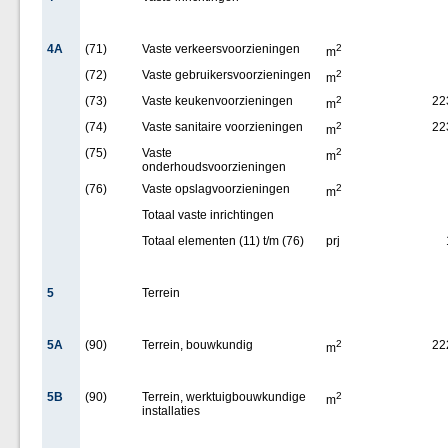
4A
(71)
Vaste verkeersvoorzieningen
2
m
(72)
Vaste gebruikersvoorzieningen
2
m
(73)
Vaste keukenvoorzieningen
2
22
m
(74)
Vaste sanitaire voorzieningen
2
22
m
(75)
Vaste
2
m
onderhoudsvoorzieningen
(76)
Vaste opslagvoorzieningen
2
m
Totaal vaste inrichtingen
Totaal elementen (11) t/m (76)
prj
5
Terrein
5A
(90)
Terrein, bouwkundig
2
22
m
5B
(90)
Terrein, werktuigbouwkundige
2
m
installaties