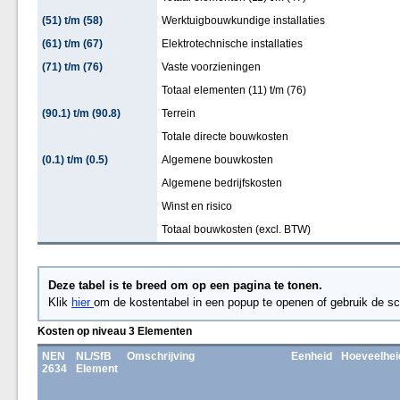
(51) t/m (58)
Werktuigbouwkundige installaties
(61) t/m (67)
Elektrotechnische installaties
(71) t/m (76)
Vaste voorzieningen
Totaal elementen (11) t/m (76)
(90.1) t/m (90.8)
Terrein
Totale directe bouwkosten
(0.1) t/m (0.5)
Algemene bouwkosten
Algemene bedrijfskosten
Winst en risico
Totaal bouwkosten (excl. BTW)
Deze tabel is te breed om op een pagina te tonen.
Klik
hier
om de kostentabel in een popup te openen of gebruik de sc
Kosten op niveau 3 Elementen
NEN
NL/SfB
Omschrijving
Eenheid
Hoeveelhei
2634
Element